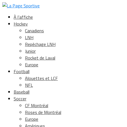
À l’affiche
Hockey
Canadiens
LNH
Repêchage LNH
Junior
Rocket de Laval
Europe
Football
Alouettes et LCF
NFL
Baseball
Soccer
CF Montréal
Roses de Montréal
Europe
Amériques