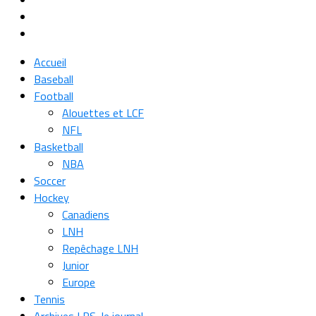
Accueil
Baseball
Football
Alouettes et LCF
NFL
Basketball
NBA
Soccer
Hockey
Canadiens
LNH
Repêchage LNH
Junior
Europe
Tennis
Archives LPS, le journal