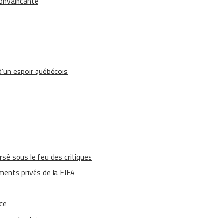
convaincante
’un espoir québécois
rsé sous le feu des critiques
ments privés de la FIFA
ace