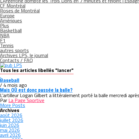
L’Argentine dompte les Trois Lions en 7 minutes et rejoint l’Espagn
CF Montréal
Roses de Montréal
Europe
Amériques
Plus
Basketball
NBA
F1
Tennis
autres sports
Archives LPS, le journal
Contacts / FAQ
Tous les articles libellés "lancer"
Baseball
/ 4 mois ago
Mais OÙ est donc passée la balle?
L’artilleur Logan Gilbert a littéralement porté la balle mercredi aprè
Par
La Page Sportive
More Posts
Archives
août 2026
juillet 2026
juin 2026
mai 2026
avril 2026