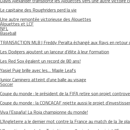
Davis Alexander transporte les Alouettes vers une autre victoire 
Le capitaine des Roughriders perd la vie
Une autre remontée victorieuse des Alouettes
Alouettes et LCF
NFL
Baseball
TRANSACTION MLB | Freddy Peralta échangé aux Rays en retour d
Les Dodgers ajoutent un lanceur d’élite à leur formation
Les Red Sox égalent un record de 80 ans!
Yasiel Puig brille avec les… Maple Leafs
Junior Caminero atteint d’une balle au visage
Soccer
Coupe du monde : le président de la FIFA retire son projet controve
Coupe du monde : la CONCACAF rejette aussi le projet d’investisse
Viva l’España! La Roja championne du monde!
L’Angleterre a le dernier mot contre la France au match de la 3e pl