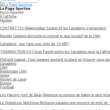
La Page Sportive
Nous rejoindre
À l’affiche
Hockey
CONTRAT CH | Maksymilian Szuber et les Canadiens s’entendent
Macklin Celebrini décroche le contrat le plus lucratif de la LNH
Canadiens : que faire avec près de 10 M$?
TRANSACTION CH | Sean Farrell quitte les Canadiens pour la Califo
Plafond salarial : trois équipes sentent la glace se fissurer sous le
Canadiens
LNH
Repêchage LNH
Junior
Rocket de Laval
Europe
Football
Les Falcons font de Bijan Robinson le porteur de ballon le plus riche 
Le Québécois Matthew Bergeron paraphe une entente de près de