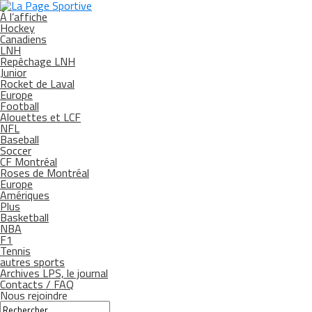
À l’affiche
Hockey
Canadiens
LNH
Repêchage LNH
Junior
Rocket de Laval
Europe
Football
Alouettes et LCF
NFL
Baseball
Soccer
CF Montréal
Roses de Montréal
Europe
Amériques
Plus
Basketball
NBA
F1
Tennis
autres sports
Archives LPS, le journal
Contacts / FAQ
Nous rejoindre