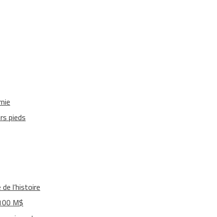
rnie
urs pieds
de l’histoire
 100 M$