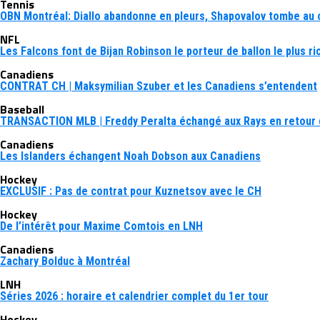
Tennis
OBN Montréal: Diallo abandonne en pleurs, Shapovalov tombe au
NFL
Les Falcons font de Bijan Robinson le porteur de ballon le plus ric
Canadiens
CONTRAT CH | Maksymilian Szuber et les Canadiens s’entendent
Baseball
TRANSACTION MLB | Freddy Peralta échangé aux Rays en retour 
Canadiens
Les Islanders échangent Noah Dobson aux Canadiens
Hockey
EXCLUSIF : Pas de contrat pour Kuznetsov avec le CH
Hockey
De l’intérêt pour Maxime Comtois en LNH
Canadiens
Zachary Bolduc à Montréal
LNH
Séries 2026 : horaire et calendrier complet du 1er tour
Hockey