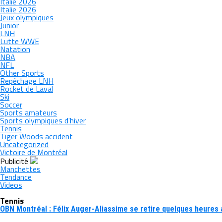
Italie 2026
Italie 2026
Jeux olympiques
Junior
LNH
Lutte WWE
Natation
NBA
NFL
Other Sports
Repêchage LNH
Rocket de Laval
Ski
Soccer
Sports amateurs
Sports olympiques d'hiver
Tennis
Tiger Woods accident
Uncategorized
Victoire de Montréal
Publicité
Manchettes
Tendance
Videos
Tennis
OBN Montréal : Félix Auger-Aliassime se retire quelques heures 