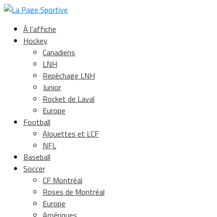
À l’affiche
Hockey
Canadiens
LNH
Repêchage LNH
Junior
Rocket de Laval
Europe
Football
Alouettes et LCF
NFL
Baseball
Soccer
CF Montréal
Roses de Montréal
Europe
Amériques