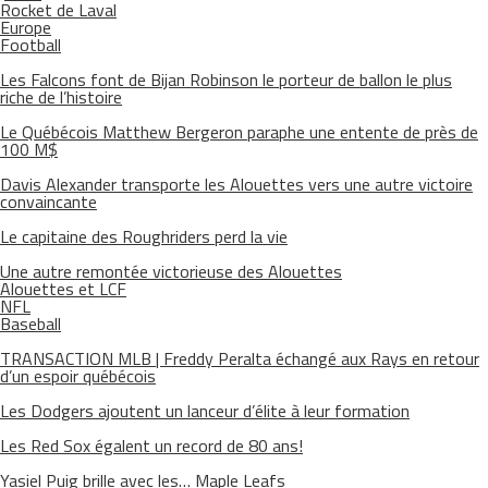
Rocket de Laval
Europe
Football
Les Falcons font de Bijan Robinson le porteur de ballon le plus
riche de l’histoire
Le Québécois Matthew Bergeron paraphe une entente de près de
100 M$
Davis Alexander transporte les Alouettes vers une autre victoire
convaincante
Le capitaine des Roughriders perd la vie
Une autre remontée victorieuse des Alouettes
Alouettes et LCF
NFL
Baseball
TRANSACTION MLB | Freddy Peralta échangé aux Rays en retour
d’un espoir québécois
Les Dodgers ajoutent un lanceur d’élite à leur formation
Les Red Sox égalent un record de 80 ans!
Yasiel Puig brille avec les… Maple Leafs