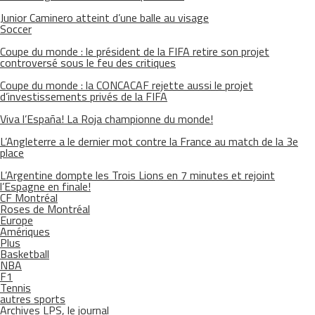
Junior Caminero atteint d’une balle au visage
Soccer
Coupe du monde : le président de la FIFA retire son projet
controversé sous le feu des critiques
Coupe du monde : la CONCACAF rejette aussi le projet
d’investissements privés de la FIFA
Viva l’España! La Roja championne du monde!
L’Angleterre a le dernier mot contre la France au match de la 3e
place
L’Argentine dompte les Trois Lions en 7 minutes et rejoint
l’Espagne en finale!
CF Montréal
Roses de Montréal
Europe
Amériques
Plus
Basketball
NBA
F1
Tennis
autres sports
Archives LPS, le journal