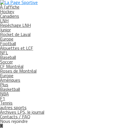
À l’affiche
Hockey
Canadiens
LNH
Repêchage LNH
Junior
Rocket de Laval
Europe
Football
Alouettes et LCF
NFL
Baseball
Soccer
CF Montréal
Roses de Montréal
Europe
Amériques
Plus
Basketball
NBA
F1
Tennis
autres sports
Archives LPS, le journal
Contacts / FAQ
Nous rejoindre