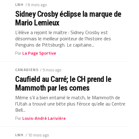
LNH
/ 8 mois ago
Sidney Crosby éclipse la marque de
Mario Lemieux
L’élève a rejoint le maître : Sidney Crosby est
désormais le meilleur pointeur de l’histoire des
Penguins de Pittsburgh. Le capitaine...
Par
La Page Sportive
CANADIENS
/ 9 mois ago
Caufield au Carré; le CH prend le
Mammoth par les cornes
Même s’il a bien entamé le match, le Mammoth de
l’Utah a trouvé une bête plus féroce qu’elle au Centre
Bell...
Par
Louis-André Larivière
LNH
/ 10 mois ago