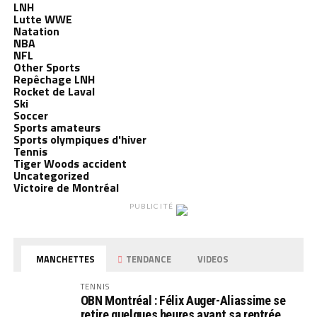
LNH
Lutte WWE
Natation
NBA
NFL
Other Sports
Repêchage LNH
Rocket de Laval
Ski
Soccer
Sports amateurs
Sports olympiques d'hiver
Tennis
Tiger Woods accident
Uncategorized
Victoire de Montréal
PUBLICITÉ
MANCHETTES
TENDANCE
VIDEOS
TENNIS
OBN Montréal : Félix Auger-Aliassime se
retire quelques heures avant sa rentrée