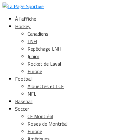
À l’affiche
Hockey
Canadiens
LNH
Repêchage LNH
Junior
Rocket de Laval
Europe
Football
Alouettes et LCF
NFL
Baseball
Soccer
CF Montréal
Roses de Montréal
Europe
Amériques