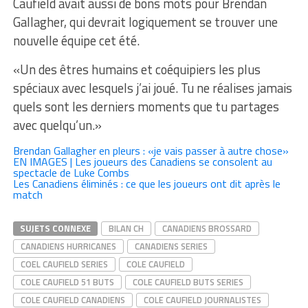
Caufield avait aussi de bons mots pour Brendan
Gallagher, qui devrait logiquement se trouver une
nouvelle équipe cet été.
«Un des êtres humains et coéquipiers les plus
spéciaux avec lesquels j’ai joué. Tu ne réalises jamais
quels sont les derniers moments que tu partages
avec quelqu’un.»
Brendan Gallagher en pleurs : «je vais passer à autre chose»
EN IMAGES | Les joueurs des Canadiens se consolent au
spectacle de Luke Combs
Les Canadiens éliminés : ce que les joueurs ont dit après le
match
SUJETS CONNEXE
BILAN CH
CANADIENS BROSSARD
CANADIENS HURRICANES
CANADIENS SERIES
COEL CAUFIELD SERIES
COLE CAUFIELD
COLE CAUFIELD 51 BUTS
COLE CAUFIELD BUTS SERIES
COLE CAUFIELD CANADIENS
COLE CAUFIELD JOURNALISTES