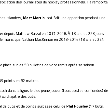
sociation des journalistes de hockey professionnels. Il a remporté
 des Islanders,
Matt Martin
, ont fait une apparition pendant une
remier depuis Mathew Barzal en 2017-2018. À 18 ans et 223 jours
n jour de moins que Nathan MacKinnon en 2013-2014 (18 ans et 224
e place sur les 50 bulletins de vote remis après sa saison
t 59 points en 82 matchs.
atch dans la ligue, le plus jeune joueur (tous postes confondus) de
) au chapitre des buts.
l de buts et de points surpasse celui de
Phil Housley
(17 buts,