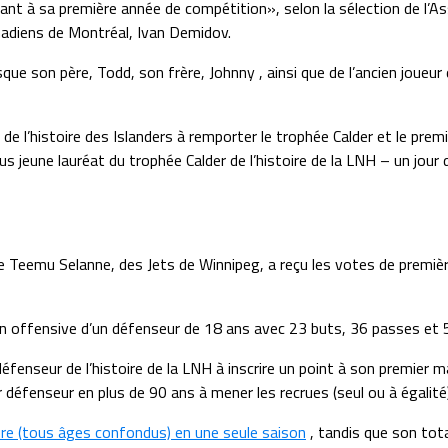
nt à sa première année de compétition», selon la sélection de l’As
anadiens de Montréal, Ivan Demidov.
sque son père, Todd, son frère, Johnny , ainsi que de l’ancien joueur
r de l’histoire des Islanders à remporter le trophée Calder et le p
le plus jeune lauréat du trophée Calder de l’histoire de la LNH – u
ue Teemu Selanne, des Jets de Winnipeg, a reçu les votes de premièr
ction offensive d’un défenseur de 18 ans avec 23 buts, 36 passes e
éfenseur de l’histoire de la LNH à inscrire un point à son premier m
r défenseur en plus de 90 ans à mener les recrues (seul ou à égalité
ure (tous âges confondus) en une seule saison
, tandis que son tota