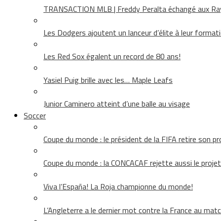
TRANSACTION MLB | Freddy Peralta échangé aux Rays
Les Dodgers ajoutent un lanceur d’élite à leur format
Les Red Sox égalent un record de 80 ans!
Yasiel Puig brille avec les… Maple Leafs
Junior Caminero atteint d’une balle au visage
Soccer
Coupe du monde : le président de la FIFA retire son pr
Coupe du monde : la CONCACAF rejette aussi le projet
Viva l’España! La Roja championne du monde!
L’Angleterre a le dernier mot contre la France au matc