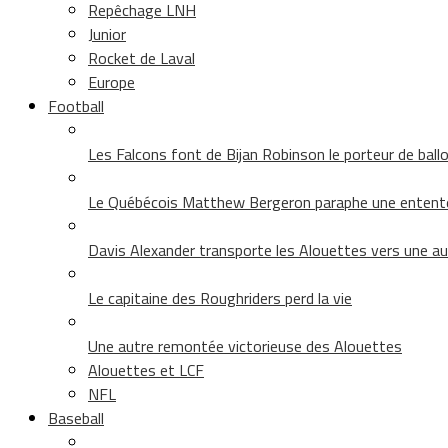
Repêchage LNH
Junior
Rocket de Laval
Europe
Football
Les Falcons font de Bijan Robinson le porteur de ballon 
Le Québécois Matthew Bergeron paraphe une entent
Davis Alexander transporte les Alouettes vers une au
Le capitaine des Roughriders perd la vie
Une autre remontée victorieuse des Alouettes
Alouettes et LCF
NFL
Baseball