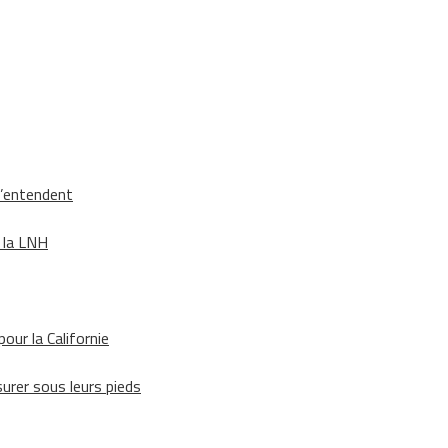
s’entendent
e la LNH
our la Californie
surer sous leurs pieds