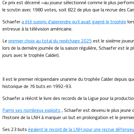
Ce prix est décerné «au joueur sélectionné comme le plus performa
le scrutin avec 1980 votes, soit 822 de plus que la recrue des C
Schaefer
a été surpris d’apprendre qu’il avait gagné le trophée
lor
entrevue à la télévision américaine.
Le
premier choix au total du repêchage 2025
est le sixième joueu
lors de la dernière journée de la saison régulière, Schaefer est 
jours avec le trophée Calder).
Il est le premier récipiendaire unanime du trophée Calder depuis q
historique de 76 buts en 1992-93.
Schaefer a réécrit le livre des records de la Ligue pour la produ
Parmi ses nombreux exploits
, Schaefer est devenu le plus jeune d
l’histoire de la LNH à marquer un but en prolongation et le premie
Ses 23 buts
égalent le record de la LNH pour une recrue défense