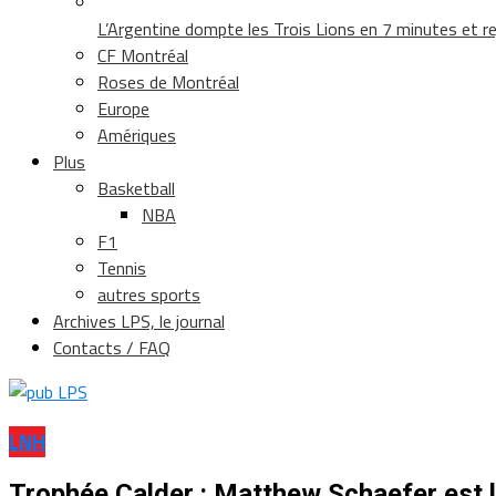
L’Argentine dompte les Trois Lions en 7 minutes et rej
CF Montréal
Roses de Montréal
Europe
Amériques
Plus
Basketball
NBA
F1
Tennis
autres sports
Archives LPS, le journal
Contacts / FAQ
LNH
Trophée Calder : Matthew Schaefer est le