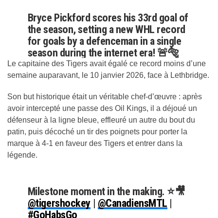
Bryce Pickford scores his 33rd goal of
the season, setting a new WHL record
for goals by a defenceman in a single
season during the internet era! 🚨🐅
#GoHabsGo
|
@CanadiensMTL
Le capitaine des Tigers avait égalé ce record moins d’une
pic.twitter.com/gCJOnL2K6Z
semaine auparavant, le 10 janvier 2026, face à Lethbridge.
Son but historique était un véritable chef-d’œuvre : après
— Medicine Hat Tigers (@tigershockey)
January 17, 2026
avoir intercepté une passe des Oil Kings, il a déjoué un
défenseur à la ligne bleue, effleuré un autre du bout du
patin, puis décoché un tir des poignets pour porter la
marque à 4-1 en faveur des Tigers et entrer dans la
légende.
Milestone moment in the making. ⭐🎥
@tigershockey
|
@CanadiensMTL
|
#GoHabsGo