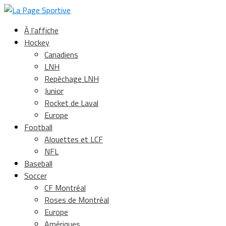
À l’affiche
Hockey
Canadiens
LNH
Repêchage LNH
Junior
Rocket de Laval
Europe
Football
Alouettes et LCF
NFL
Baseball
Soccer
CF Montréal
Roses de Montréal
Europe
Amériques