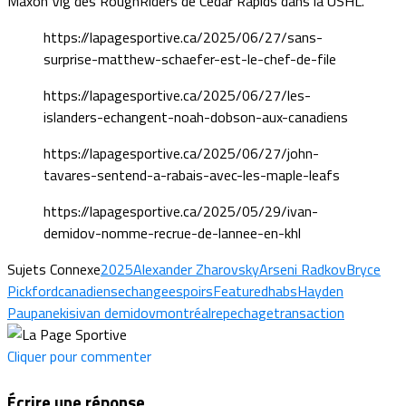
Maxon Vig des RoughRiders de Cedar Rapids dans la USHL.
https://lapagesportive.ca/2025/06/27/sans-
surprise-matthew-schaefer-est-le-chef-de-file
https://lapagesportive.ca/2025/06/27/les-
islanders-echangent-noah-dobson-aux-canadiens
https://lapagesportive.ca/2025/06/27/john-
tavares-sentend-a-rabais-avec-les-maple-leafs
https://lapagesportive.ca/2025/05/29/ivan-
demidov-nomme-recrue-de-lannee-en-khl
Sujets Connexe
2025
Alexander Zharovsky
Arseni Radkov
Bryce
Pickford
canadiens
echange
espoirs
Featured
habs
Hayden
Paupanekis
ivan demidov
montréal
repechage
transaction
Cliquer pour commenter
Écrire une réponse