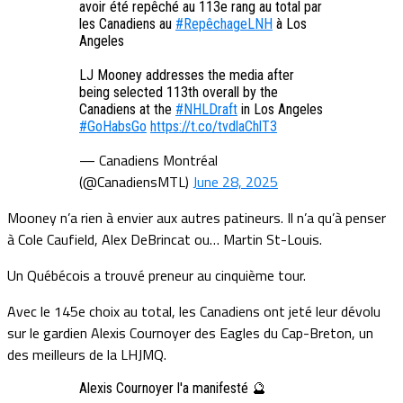
avoir été repêché au 113e rang au total par
les Canadiens au
#RepêchageLNH
à Los
Angeles
LJ Mooney addresses the media after
being selected 113th overall by the
Canadiens at the
#NHLDraft
in Los Angeles
#GoHabsGo
https://t.co/tvdlaChlT3
— Canadiens Montréal
(@CanadiensMTL)
June 28, 2025
Mooney n’a rien à envier aux autres patineurs. Il n’a qu’à penser
à Cole Caufield, Alex DeBrincat ou… Martin St-Louis.
Un Québécois a trouvé preneur au cinquième tour.
Avec le 145e choix au total, les Canadiens ont jeté leur dévolu
sur le gardien Alexis Cournoyer des Eagles du Cap-Breton, un
des meilleurs de la LHJMQ.
Alexis Cournoyer l'a manifesté 🔮