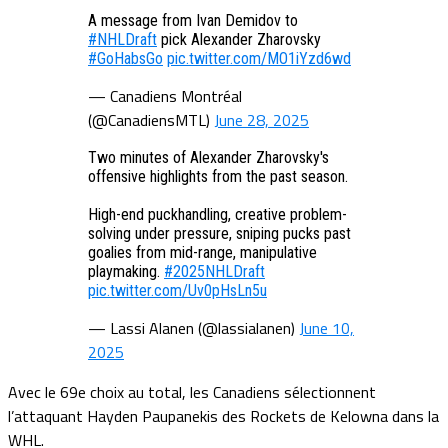
A message from Ivan Demidov to
#NHLDraft
pick Alexander Zharovsky
#GoHabsGo
pic.twitter.com/MO1iYzd6wd
— Canadiens Montréal
(@CanadiensMTL)
June 28, 2025
Two minutes of Alexander Zharovsky's
offensive highlights from the past season.
High-end puckhandling, creative problem-
solving under pressure, sniping pucks past
goalies from mid-range, manipulative
playmaking.
#2025NHLDraft
pic.twitter.com/Uv0pHsLn5u
— Lassi Alanen (@lassialanen)
June 10,
2025
Avec le 69e choix au total, les Canadiens sélectionnent
l’attaquant Hayden Paupanekis des Rockets de Kelowna dans la
WHL.