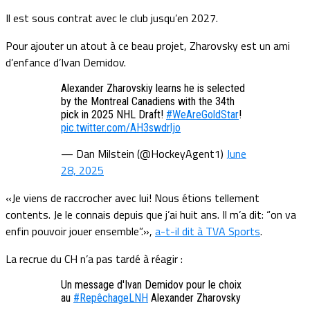
Il est sous contrat avec le club jusqu’en 2027.
Pour ajouter un atout à ce beau projet, Zharovsky est un ami
d’enfance d’Ivan Demidov.
Alexander Zharovskiy learns he is selected
by the Montreal Canadiens with the 34th
pick in 2025 NHL Draft!
#WeAreGoldStar
!
pic.twitter.com/AH3swdrljo
— Dan Milstein (@HockeyAgent1)
June
28, 2025
«Je viens de raccrocher avec lui! Nous étions tellement
contents. Je le connais depuis que j’ai huit ans. Il m’a dit: “on va
enfin pouvoir jouer ensemble”.»,
a-t-il dit à TVA Sports
.
La recrue du CH n’a pas tardé à réagir :
Un message d'Ivan Demidov pour le choix
au
#RepêchageLNH
Alexander Zharovsky