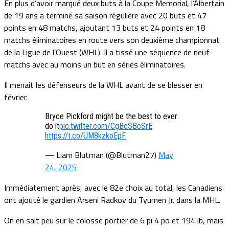
En plus d’avoir marqué deux buts à la Coupe Memorial, l’Albertain
de 19 ans a terminé sa saison régulière avec 20 buts et 47
points en 48 matchs, ajoutant 13 buts et 24 points en 18
matchs éliminatoires en route vers son deuxième championnat
de la Ligue de l’Ouest (WHL). Il a tissé une séquence de neuf
matchs avec au moins un but en séries éliminatoires.
Il menait les défenseurs de la WHL avant de se blesser en
février.
Bryce Pickford might be the best to ever
do it
pic.twitter.com/CgBcSBcSrE
https://t.co/UM8kzkoEpF
— Liam Blutman (@Blutman27)
May
24, 2025
Immédiatement après, avec le 82e choix au total, les Canadiens
ont ajouté le gardien Arseni Radkov du Tyumen Jr. dans la MHL.
On en sait peu sur le colosse portier de 6 pi 4 po et 194 lb, mais