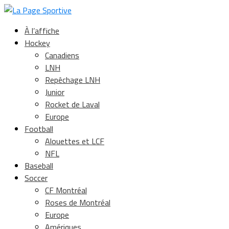
À l’affiche
Hockey
Canadiens
LNH
Repêchage LNH
Junior
Rocket de Laval
Europe
Football
Alouettes et LCF
NFL
Baseball
Soccer
CF Montréal
Roses de Montréal
Europe
Amériques