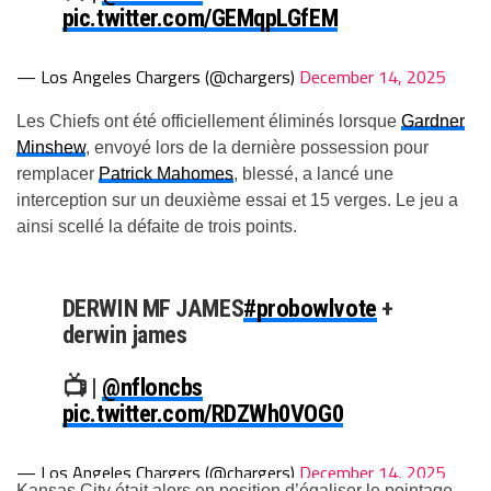
pic.twitter.com/GEMqpLGfEM
— Los Angeles Chargers (@chargers)
December 14, 2025
Les Chiefs ont été officiellement éliminés lorsque
Gardner
Minshew
, envoyé lors de la dernière possession pour
remplacer
Patrick Mahomes
, blessé, a lancé une
interception sur un deuxième essai et 15 verges. Le jeu a
ainsi scellé la défaite de trois points.
DERWIN MF JAMES
#probowlvote
+
derwin james
📺 |
@nfloncbs
pic.twitter.com/RDZWh0VOG0
— Los Angeles Chargers (@chargers)
December 14, 2025
Kansas City était alors en position d’égaliser le pointage