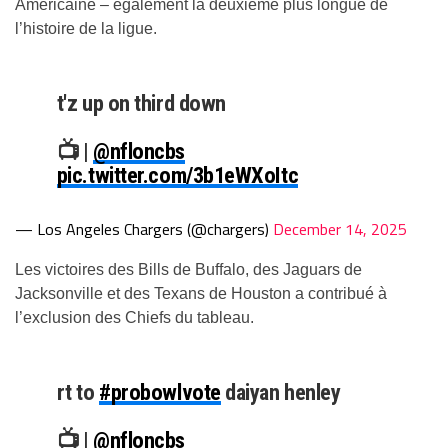
Américaine – également la deuxième plus longue de
l’histoire de la ligue.
t'z up on third down
📺 |
@nfloncbs
pic.twitter.com/3b1eWXoItc
— Los Angeles Chargers (@chargers)
December 14, 2025
Les victoires des Bills de Buffalo, des Jaguars de
Jacksonville et des Texans de Houston a contribué à
l’exclusion des Chiefs du tableau.
rt to
#probowlvote
daiyan henley
📺 |
@nfloncbs