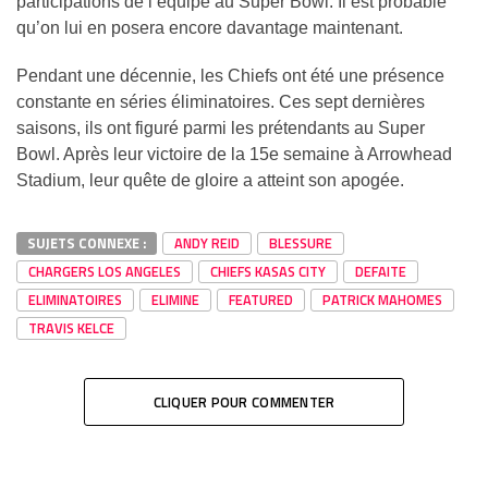
participations de l’équipe au Super Bowl. Il est probable
qu’on lui en posera encore davantage maintenant.
Pendant une décennie, les Chiefs ont été une présence
constante en séries éliminatoires. Ces sept dernières
saisons, ils ont figuré parmi les prétendants au Super
Bowl. Après leur victoire de la 15e semaine à Arrowhead
Stadium, leur quête de gloire a atteint son apogée.
SUJETS CONNEXE :
ANDY REID
BLESSURE
CHARGERS LOS ANGELES
CHIEFS KASAS CITY
DEFAITE
ELIMINATOIRES
ELIMINE
FEATURED
PATRICK MAHOMES
TRAVIS KELCE
CLIQUER POUR COMMENTER