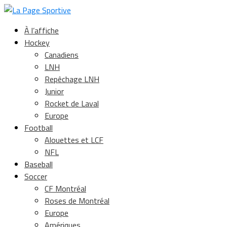
À l’affiche
Hockey
Canadiens
LNH
Repêchage LNH
Junior
Rocket de Laval
Europe
Football
Alouettes et LCF
NFL
Baseball
Soccer
CF Montréal
Roses de Montréal
Europe
Amériques