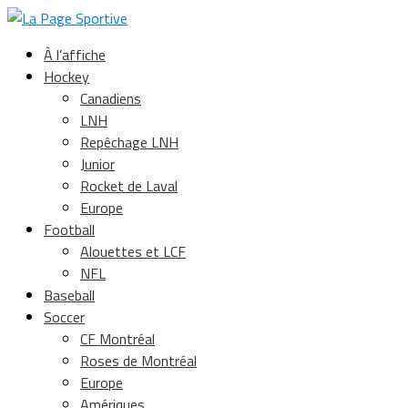
À l’affiche
Hockey
Canadiens
LNH
Repêchage LNH
Junior
Rocket de Laval
Europe
Football
Alouettes et LCF
NFL
Baseball
Soccer
CF Montréal
Roses de Montréal
Europe
Amériques