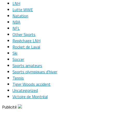
LNH
Lutte WWE
Natation
NBA
NFL
Other Sports
Repêchage LNH
Rocket de Laval
Ski
Soccer
Sports amateurs
Sports olympiques d'hiver
Tennis
Tiger Woods accident
Uncategorized
Victoire de Montréal
Publicité