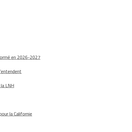
nsformé en 2026-2027
s’entendent
e la LNH
our la Californie