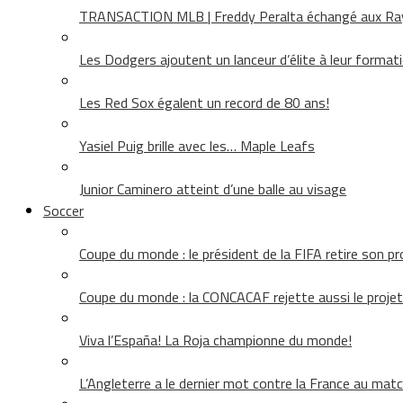
TRANSACTION MLB | Freddy Peralta échangé aux Rays
Les Dodgers ajoutent un lanceur d’élite à leur format
Les Red Sox égalent un record de 80 ans!
Yasiel Puig brille avec les… Maple Leafs
Junior Caminero atteint d’une balle au visage
Soccer
Coupe du monde : le président de la FIFA retire son pr
Coupe du monde : la CONCACAF rejette aussi le projet
Viva l’España! La Roja championne du monde!
L’Angleterre a le dernier mot contre la France au matc