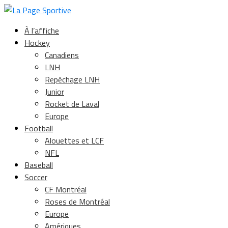
À l’affiche
Hockey
Canadiens
LNH
Repêchage LNH
Junior
Rocket de Laval
Europe
Football
Alouettes et LCF
NFL
Baseball
Soccer
CF Montréal
Roses de Montréal
Europe
Amériques