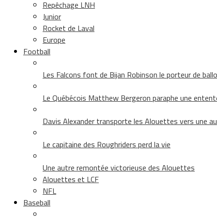
Repêchage LNH
Junior
Rocket de Laval
Europe
Football
Les Falcons font de Bijan Robinson le porteur de ballon 
Le Québécois Matthew Bergeron paraphe une entent
Davis Alexander transporte les Alouettes vers une au
Le capitaine des Roughriders perd la vie
Une autre remontée victorieuse des Alouettes
Alouettes et LCF
NFL
Baseball