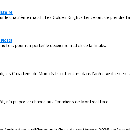
istoire
ur le quatrième match. Les Golden Knights tenteront de prendre l’a
 Nord!
eux fois pour remporter le deuxième match de la finale...
di, les Canadiens de Montréal sont entrés dans l’arène visiblement
ôt, n’a pu porter chance aux Canadiens de Montréal face...
e équipe à se qualifier pour la finale de conférence 2026 après avoir