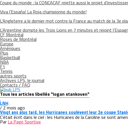
Coupe du monde : la CONCACAF rejette aussi le projet d’investisse
Viva l’España! La Roja championne du monde!
L’Angleterre a le dernier mot contre la France au match de la 3e pl
L’Argentine dompte les Trois Lions en 7 minutes et rejoint l’Espagn
CF Montréal
Roses de Montréal
Europe
Amériques
Plus
Basketball
NBA
F1
Tennis
autres sports
Archives LPS, le journal
Contacts / FAQ
Tous les articles libellés "logan stankoven"
LNH
/ 2 mois ago
Vingt ans plus tard, les Hurricanes soulèvent leur 2e coupe Stanl
C’était écrit dans le ciel : les Hurricanes de la Caroline se sont am
Par
La Page Sportive