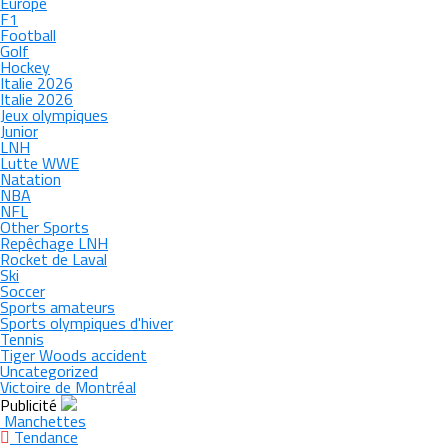
Europe
F1
Football
Golf
Hockey
Italie 2026
Italie 2026
Jeux olympiques
Junior
LNH
Lutte WWE
Natation
NBA
NFL
Other Sports
Repêchage LNH
Rocket de Laval
Ski
Soccer
Sports amateurs
Sports olympiques d'hiver
Tennis
Tiger Woods accident
Uncategorized
Victoire de Montréal
Publicité
Manchettes
Tendance