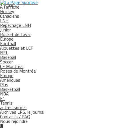
À l’affiche
Hockey
Canadiens
LNH
Repêchage LNH
Junior
Rocket de Laval
Europe
Football
Alouettes et LCF
NFL
Baseball
Soccer
CF Montréal
Roses de Montréal
Europe
Amériques
Plus
Basketball
NBA
F1
Tennis
autres sports
Archives LPS, le journal
Contacts / FAQ
Nous rejoindre