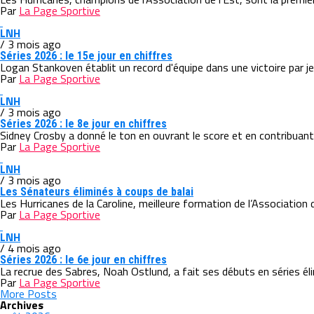
Par
La Page Sportive
LNH
/ 3 mois ago
Séries 2026 : le 15e jour en chiffres
Logan Stankoven établit un record d'équipe dans une victoire par j
Par
La Page Sportive
LNH
/ 3 mois ago
Séries 2026 : le 8e jour en chiffres
Sidney Crosby a donné le ton en ouvrant le score et en contribuant
Par
La Page Sportive
LNH
/ 3 mois ago
Les Sénateurs éliminés à coups de balai
Les Hurricanes de la Caroline, meilleure formation de l’Association de
Par
La Page Sportive
LNH
/ 4 mois ago
Séries 2026 : le 6e jour en chiffres
La recrue des Sabres, Noah Ostlund, a fait ses débuts en séries élim
Par
La Page Sportive
More Posts
Archives