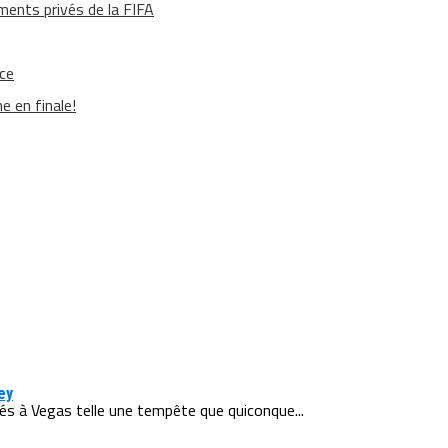
ments privés de la FIFA
ace
e en finale!
ey
enés à Vegas telle une tempête que quiconque...