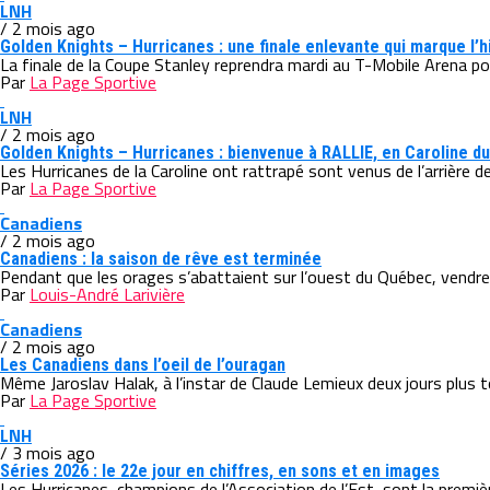
LNH
/ 2 mois ago
Golden Knights – Hurricanes : une finale enlevante qui marque l’h
La finale de la Coupe Stanley reprendra mardi au T-Mobile Arena po
Par
La Page Sportive
LNH
/ 2 mois ago
Golden Knights – Hurricanes : bienvenue à RALLIE, en Caroline du
Les Hurricanes de la Caroline ont rattrapé sont venus de l’arrière d
Par
La Page Sportive
Canadiens
/ 2 mois ago
Canadiens : la saison de rêve est terminée
Pendant que les orages s’abattaient sur l’ouest du Québec, vendre
Par
Louis-André Larivière
Canadiens
/ 2 mois ago
Les Canadiens dans l’oeil de l’ouragan
Même Jaroslav Halak, à l’instar de Claude Lemieux deux jours plus t
Par
La Page Sportive
LNH
/ 3 mois ago
Séries 2026 : le 22e jour en chiffres, en sons et en images
Les Hurricanes, champions de l’Association de l’Est, sont la premièr