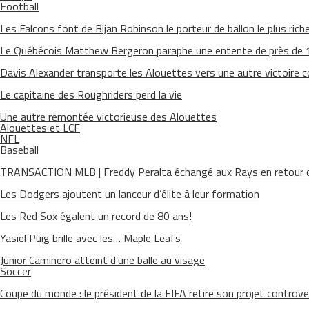
Football
Les Falcons font de Bijan Robinson le porteur de ballon le plus riche 
Le Québécois Matthew Bergeron paraphe une entente de près de
Davis Alexander transporte les Alouettes vers une autre victoire 
Le capitaine des Roughriders perd la vie
Une autre remontée victorieuse des Alouettes
Alouettes et LCF
NFL
Baseball
TRANSACTION MLB | Freddy Peralta échangé aux Rays en retour d
Les Dodgers ajoutent un lanceur d’élite à leur formation
Les Red Sox égalent un record de 80 ans!
Yasiel Puig brille avec les… Maple Leafs
Junior Caminero atteint d’une balle au visage
Soccer
Coupe du monde : le président de la FIFA retire son projet controve