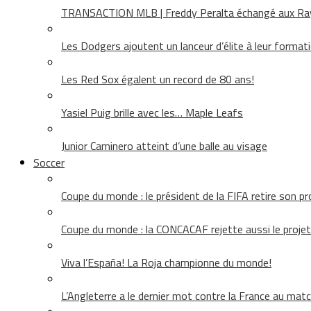
TRANSACTION MLB | Freddy Peralta échangé aux Rays
Les Dodgers ajoutent un lanceur d’élite à leur format
Les Red Sox égalent un record de 80 ans!
Yasiel Puig brille avec les… Maple Leafs
Junior Caminero atteint d’une balle au visage
Soccer
Coupe du monde : le président de la FIFA retire son pr
Coupe du monde : la CONCACAF rejette aussi le projet
Viva l’España! La Roja championne du monde!
L’Angleterre a le dernier mot contre la France au matc