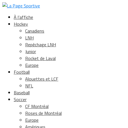
À l’affiche
Hockey
Canadiens
LNH
Repêchage LNH
Junior
Rocket de Laval
Europe
Football
Alouettes et LCF
NFL
Baseball
Soccer
CF Montréal
Roses de Montréal
Europe
Amériques