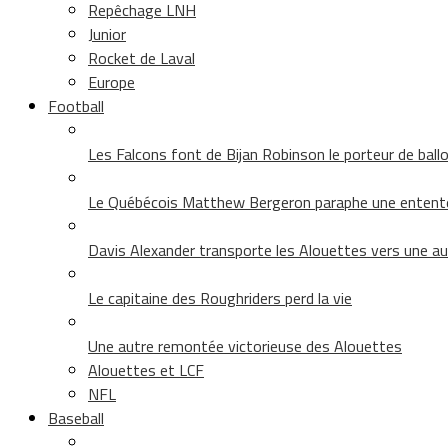
Repêchage LNH
Junior
Rocket de Laval
Europe
Football
Les Falcons font de Bijan Robinson le porteur de ballon 
Le Québécois Matthew Bergeron paraphe une entent
Davis Alexander transporte les Alouettes vers une au
Le capitaine des Roughriders perd la vie
Une autre remontée victorieuse des Alouettes
Alouettes et LCF
NFL
Baseball