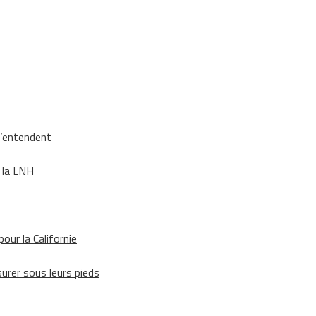
s’entendent
e la LNH
our la Californie
surer sous leurs pieds