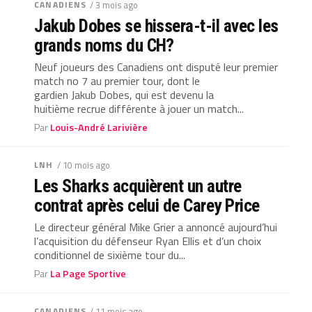
CANADIENS
/ 3 mois ago
Jakub Dobes se hissera-t-il avec les
grands noms du CH?
Neuf joueurs des Canadiens ont disputé leur premier
match no 7 au premier tour, dont le
gardien Jakub Dobes, qui est devenu la
huitième recrue différente à jouer un match...
Par
Louis-André Larivière
LNH
/ 10 mois ago
Les Sharks acquièrent un autre
contrat après celui de Carey Price
Le directeur général Mike Grier a annoncé aujourd’hui
l’acquisition du défenseur Ryan Ellis et d’un choix
conditionnel de sixième tour du...
Par
La Page Sportive
CANADIENS
/ 11 mois ago