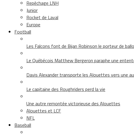
Repêchage LNH
Junior
Rocket de Laval
Europe
Football
Les Falcons font de Bijan Robinson le porteur de ballon 
Le Québécois Matthew Bergeron paraphe une entent
Davis Alexander transporte les Alouettes vers une au
Le capitaine des Roughriders perd la vie
Une autre remontée victorieuse des Alouettes
Alouettes et LCF
NFL
Baseball