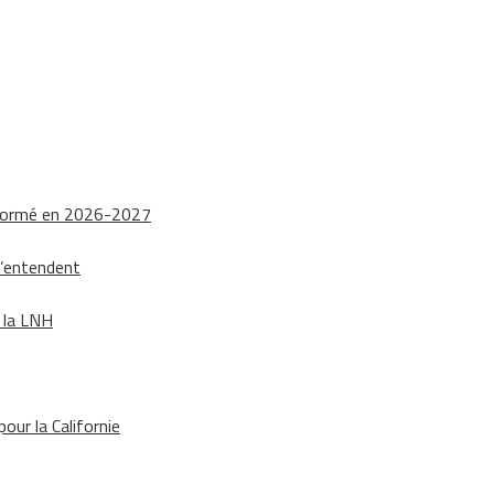
nsformé en 2026-2027
s’entendent
e la LNH
our la Californie