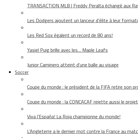
TRANSACTION MLB | Freddy Peralta échangé aux Rays
Les Dodgers ajoutent un lanceur d’élite à leur format
Les Red Sox égalent un record de 80 ans!
Yasiel Puig brille avec les… Maple Leafs
Junior Caminero atteint d’une balle au visage
Soccer
Coupe du monde : le président de la FIFA retire son pr
Coupe du monde : la CONCACAF rejette aussi le projet
Viva l’España! La Roja championne du monde!
L’Angleterre a le dernier mot contre la France au matc