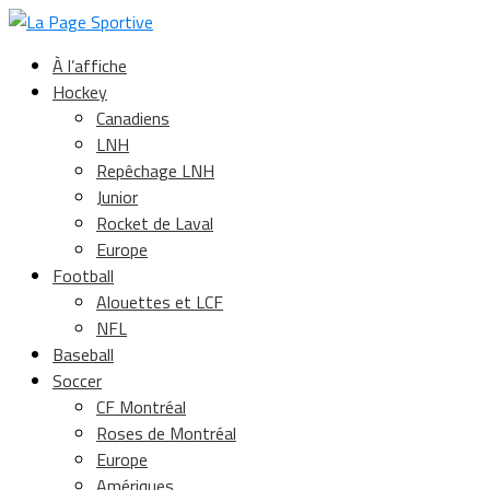
À l’affiche
Hockey
Canadiens
LNH
Repêchage LNH
Junior
Rocket de Laval
Europe
Football
Alouettes et LCF
NFL
Baseball
Soccer
CF Montréal
Roses de Montréal
Europe
Amériques