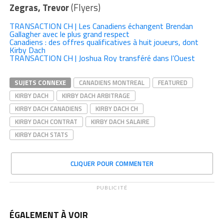
Zegras, Trevor
(Flyers)
TRANSACTION CH | Les Canadiens échangent Brendan
Gallagher avec le plus grand respect
Canadiens : des offres qualificatives à huit joueurs, dont
Kirby Dach
TRANSACTION CH | Joshua Roy transféré dans l’Ouest
SUJETS CONNEXE
CANADIENS MONTREAL
FEATURED
KIRBY DACH
KIRBY DACH ARBITRAGE
KIRBY DACH CANADIENS
KIRBY DACH CH
KIRBY DACH CONTRAT
KIRBY DACH SALAIRE
KIRBY DACH STATS
CLIQUER POUR COMMENTER
PUBLICITÉ
ÉGALEMENT À VOIR