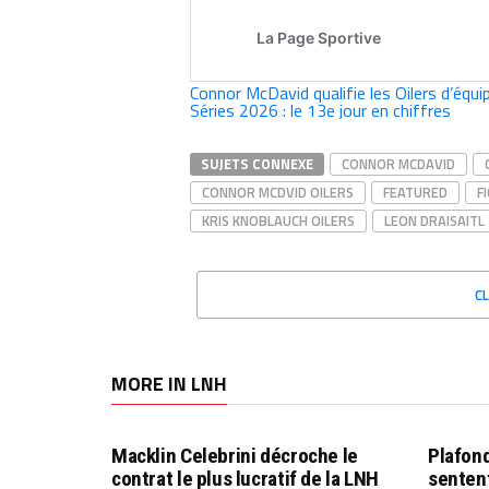
Connor McDavid qualifie les Oilers d’éq
Séries 2026 : le 13e jour en chiffres
SUJETS CONNEXE
CONNOR MCDAVID
CONNOR MCDVID OILERS
FEATURED
F
KRIS KNOBLAUCH OILERS
LEON DRAISAITL
C
MORE IN LNH
Macklin Celebrini décroche le
Plafond
contrat le plus lucratif de la LNH
sentent