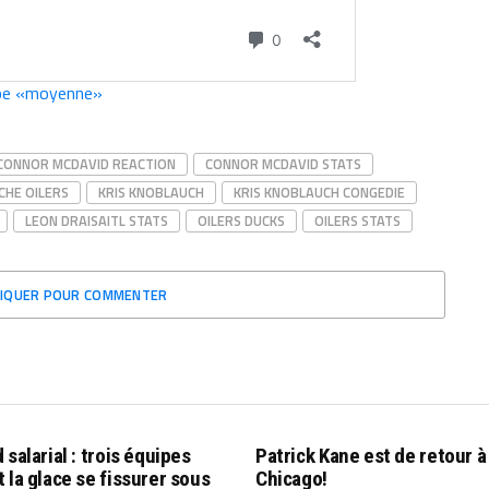
uipe «moyenne»
CONNOR MCDAVID REACTION
CONNOR MCDAVID STATS
ICHE OILERS
KRIS KNOBLAUCH
KRIS KNOBLAUCH CONGEDIE
LEON DRAISAITL STATS
OILERS DUCKS
OILERS STATS
LIQUER POUR COMMENTER
 salarial : trois équipes
Patrick Kane est de retour à
 la glace se fissurer sous
Chicago!