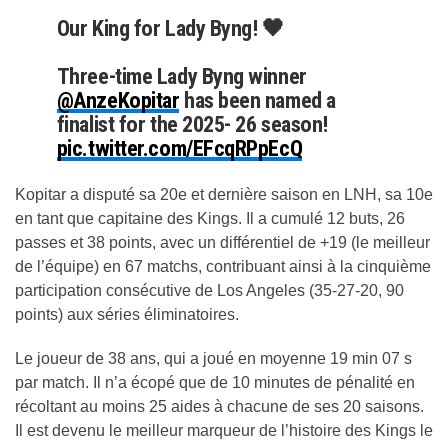
Our King for Lady Byng! 🖤
Three-time Lady Byng winner
@AnzeKopitar
has been named a
finalist for the 2025- 26 season!
pic.twitter.com/EFcqRPpEcQ
Kopitar a disputé sa 20e et dernière saison en LNH, sa 10e
— LA Kings (@LAKings)
April 30, 2026
en tant que capitaine des Kings. Il a cumulé 12 buts, 26
passes et 38 points, avec un différentiel de +19 (le meilleur
de l’équipe) en 67 matchs, contribuant ainsi à la cinquième
participation consécutive de Los Angeles (35-27-20, 90
points) aux séries éliminatoires.
Le joueur de 38 ans, qui a joué en moyenne 19 min 07 s
par match. Il n’a écopé que de 10 minutes de pénalité en
récoltant au moins 25 aides à chacune de ses 20 saisons.
Il est devenu le meilleur marqueur de l’histoire des Kings le