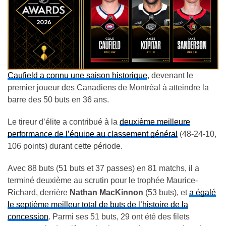
Caufield a connu une saison historique
, devenant le
premier joueur des Canadiens de Montréal à atteindre la
barre des 50 buts en 36 ans.
Le tireur d’élite a contribué à la
deuxième meilleure
performance de l’équipe au classement général
(48-24-10,
106 points) durant cette période.
Avec 88 buts (51 buts et 37 passes) en 81 matchs, il a
terminé deuxième au scrutin pour le trophée Maurice-
Richard, derrière
Nathan MacKinnon
(53 buts), et
a égalé
le septième meilleur total de buts de l’histoire de la
concession
. Parmi ses 51 buts, 29 ont été des filets