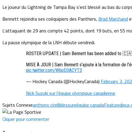
Le joueur du Lightning de Tampa Bay s’est blessé au bas du corps 
Bennett rejoindra ses coéquipiers des Panthers,
Brad Marchand
e
L’attaquant de 29 ans compte 42 points, dont 19 buts, en 55 ma
La pause olympique de la LNH débute vendredi.
ROSTER UPDATE | Sam Bennett has been added to 🇨🇦's 
MISE À JOUR | Sam Bennett s’ajoute à la formation de l’
pic.twitter.com/W6pD3ACYT3
— Hockey Canada (@HockeyCanada)
February 3, 20
Nick Suzuki sur l’équipe olympique canadienne
Sujets Connexe
anthony cirelli
blessure
équipe canada
Featured
jeux
Cliquer pour commenter