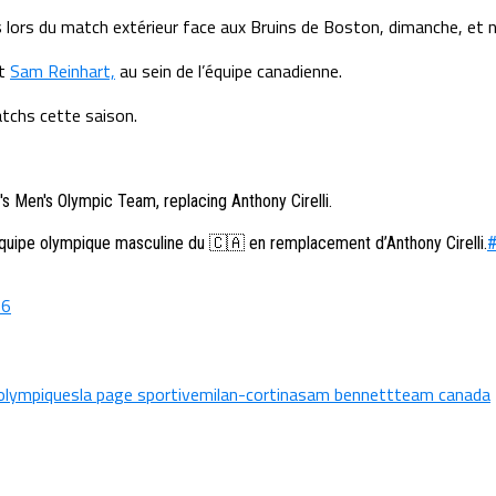
lors du match extérieur face aux Bruins de Boston, dimanche, et ne
t
Sam Reinhart,
au sein de l’équipe canadienne.
tchs cette saison.
Men's Olympic Team, replacing Anthony Cirelli.
équipe olympique masculine du 🇨🇦 en remplacement d’Anthony Cirelli.
#
26
 olympiques
la page sportive
milan-cortina
sam bennett
team canada