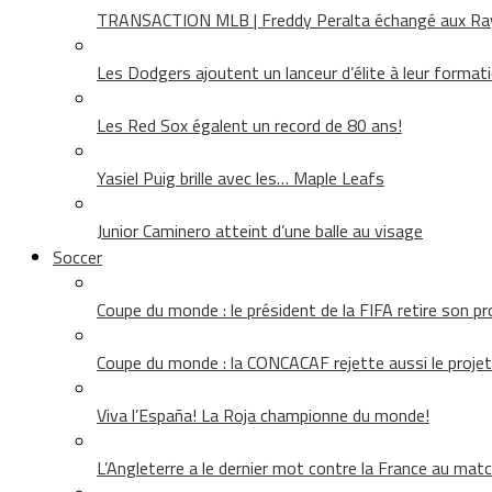
TRANSACTION MLB | Freddy Peralta échangé aux Rays
Les Dodgers ajoutent un lanceur d’élite à leur format
Les Red Sox égalent un record de 80 ans!
Yasiel Puig brille avec les… Maple Leafs
Junior Caminero atteint d’une balle au visage
Soccer
Coupe du monde : le président de la FIFA retire son pr
Coupe du monde : la CONCACAF rejette aussi le projet
Viva l’España! La Roja championne du monde!
L’Angleterre a le dernier mot contre la France au matc