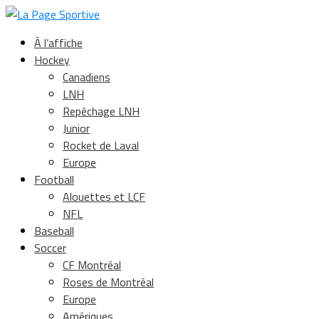
À l’affiche
Hockey
Canadiens
LNH
Repêchage LNH
Junior
Rocket de Laval
Europe
Football
Alouettes et LCF
NFL
Baseball
Soccer
CF Montréal
Roses de Montréal
Europe
Amériques