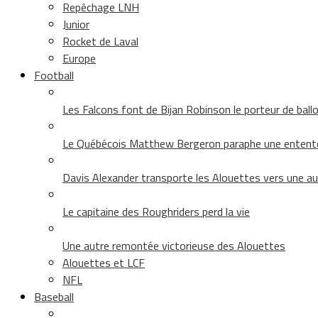
Repêchage LNH
Junior
Rocket de Laval
Europe
Football
Les Falcons font de Bijan Robinson le porteur de ballon 
Le Québécois Matthew Bergeron paraphe une entent
Davis Alexander transporte les Alouettes vers une au
Le capitaine des Roughriders perd la vie
Une autre remontée victorieuse des Alouettes
Alouettes et LCF
NFL
Baseball