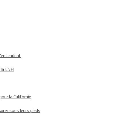
s’entendent
e la LNH
our la Californie
surer sous leurs pieds