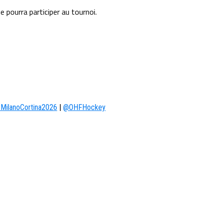
 pourra participer au tournoi.
MilanoCortina2026
|
@OHFHockey