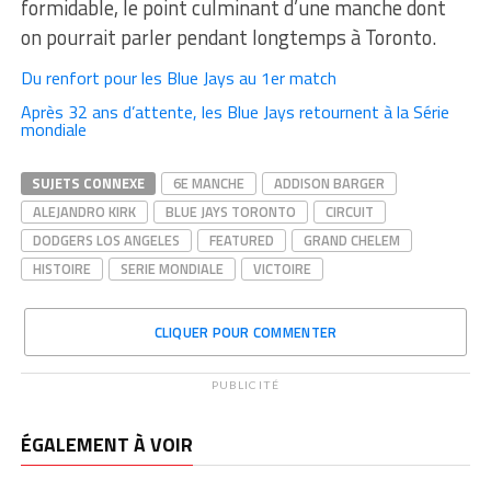
formidable, le point culminant d’une manche dont
on pourrait parler pendant longtemps à Toronto.
Du renfort pour les Blue Jays au 1er match
Après 32 ans d’attente, les Blue Jays retournent à la Série
mondiale
SUJETS CONNEXE
6E MANCHE
ADDISON BARGER
ALEJANDRO KIRK
BLUE JAYS TORONTO
CIRCUIT
DODGERS LOS ANGELES
FEATURED
GRAND CHELEM
HISTOIRE
SERIE MONDIALE
VICTOIRE
CLIQUER POUR COMMENTER
PUBLICITÉ
ÉGALEMENT À VOIR