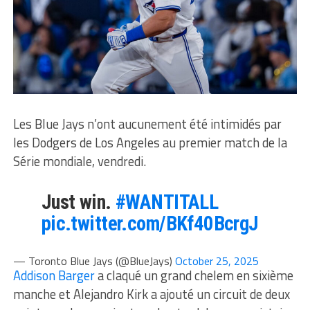
Les Blue Jays n’ont aucunement été intimidés par
les Dodgers de Los Angeles au premier match de la
Série mondiale, vendredi.
Just win.
#WANTITALL
pic.twitter.com/BKf40BcrgJ
— Toronto Blue Jays (@BlueJays)
October 25, 2025
Addison Barger
a claqué un grand chelem en sixième
manche et Alejandro Kirk a ajouté un circuit de deux