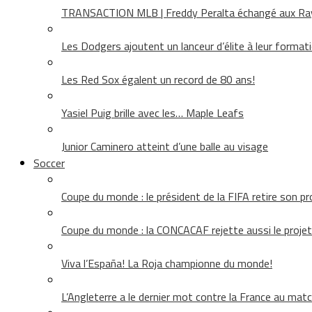
TRANSACTION MLB | Freddy Peralta échangé aux Rays
Les Dodgers ajoutent un lanceur d’élite à leur format
Les Red Sox égalent un record de 80 ans!
Yasiel Puig brille avec les… Maple Leafs
Junior Caminero atteint d’une balle au visage
Soccer
Coupe du monde : le président de la FIFA retire son pr
Coupe du monde : la CONCACAF rejette aussi le projet
Viva l’España! La Roja championne du monde!
L’Angleterre a le dernier mot contre la France au matc