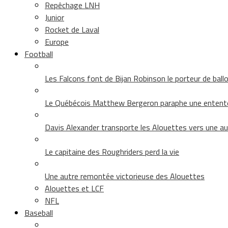
Repêchage LNH
Junior
Rocket de Laval
Europe
Football
Les Falcons font de Bijan Robinson le porteur de ballon 
Le Québécois Matthew Bergeron paraphe une entent
Davis Alexander transporte les Alouettes vers une au
Le capitaine des Roughriders perd la vie
Une autre remontée victorieuse des Alouettes
Alouettes et LCF
NFL
Baseball