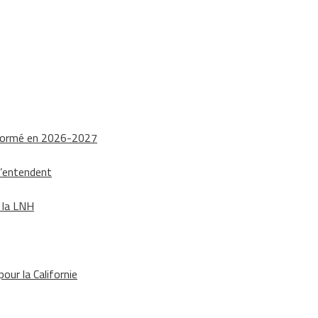
nsformé en 2026-2027
s’entendent
e la LNH
our la Californie