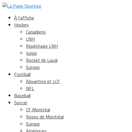
À l’affiche
Hockey
Canadiens
LNH
Repêchage LNH
Junior
Rocket de Laval
Europe
Football
Alouettes et LCF
NFL
Baseball
Soccer
CF Montréal
Roses de Montréal
Europe
Amériques