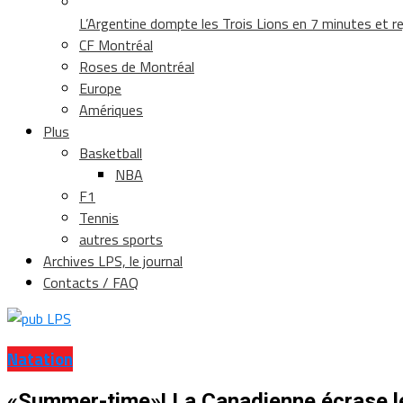
L’Argentine dompte les Trois Lions en 7 minutes et rej
CF Montréal
Roses de Montréal
Europe
Amériques
Plus
Basketball
NBA
F1
Tennis
autres sports
Archives LPS, le journal
Contacts / FAQ
Natation
«Summer-time»! La Canadienne écrase le