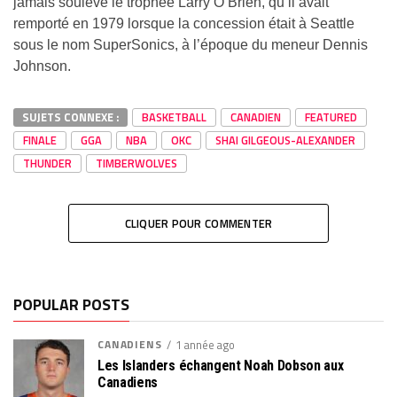
jamais soulevé le trophée Larry O’Brien, qu’il avait
remporté en 1979 lorsque la concession était à Seattle
sous le nom SuperSonics, à l’époque du meneur Dennis
Johnson.
SUJETS CONNEXE :
BASKETBALL
CANADIEN
FEATURED
FINALE
GGA
NBA
OKC
SHAI GILGEOUS-ALEXANDER
THUNDER
TIMBERWOLVES
CLIQUER POUR COMMENTER
POPULAR POSTS
CANADIENS
1 année ago
Les Islanders échangent Noah Dobson aux
Canadiens