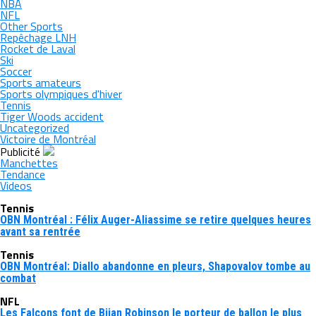
NBA
NFL
Other Sports
Repêchage LNH
Rocket de Laval
Ski
Soccer
Sports amateurs
Sports olympiques d'hiver
Tennis
Tiger Woods accident
Uncategorized
Victoire de Montréal
Publicité
Manchettes
Tendance
Videos
Tennis
OBN Montréal : Félix Auger-Aliassime se retire quelques heures
avant sa rentrée
Tennis
OBN Montréal: Diallo abandonne en pleurs, Shapovalov tombe au
combat
NFL
Les Falcons font de Bijan Robinson le porteur de ballon le plus