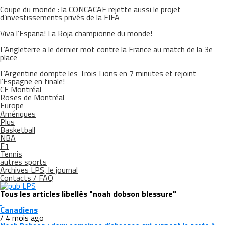
Coupe du monde : la CONCACAF rejette aussi le projet
d’investissements privés de la FIFA
Viva l’España! La Roja championne du monde!
L’Angleterre a le dernier mot contre la France au match de la 3e
place
L’Argentine dompte les Trois Lions en 7 minutes et rejoint
l’Espagne en finale!
CF Montréal
Roses de Montréal
Europe
Amériques
Plus
Basketball
NBA
F1
Tennis
autres sports
Archives LPS, le journal
Contacts / FAQ
Tous les articles libellés "noah dobson blessure"
Canadiens
/ 4 mois ago