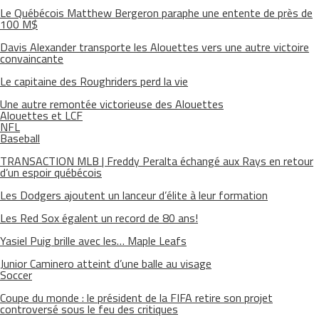
Le Québécois Matthew Bergeron paraphe une entente de près de
100 M$
Davis Alexander transporte les Alouettes vers une autre victoire
convaincante
Le capitaine des Roughriders perd la vie
Une autre remontée victorieuse des Alouettes
Alouettes et LCF
NFL
Baseball
TRANSACTION MLB | Freddy Peralta échangé aux Rays en retour
d’un espoir québécois
Les Dodgers ajoutent un lanceur d’élite à leur formation
Les Red Sox égalent un record de 80 ans!
Yasiel Puig brille avec les… Maple Leafs
Junior Caminero atteint d’une balle au visage
Soccer
Coupe du monde : le président de la FIFA retire son projet
controversé sous le feu des critiques