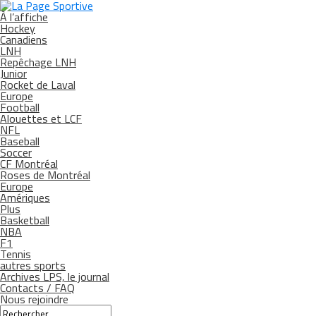
À l’affiche
Hockey
Canadiens
LNH
Repêchage LNH
Junior
Rocket de Laval
Europe
Football
Alouettes et LCF
NFL
Baseball
Soccer
CF Montréal
Roses de Montréal
Europe
Amériques
Plus
Basketball
NBA
F1
Tennis
autres sports
Archives LPS, le journal
Contacts / FAQ
Nous rejoindre