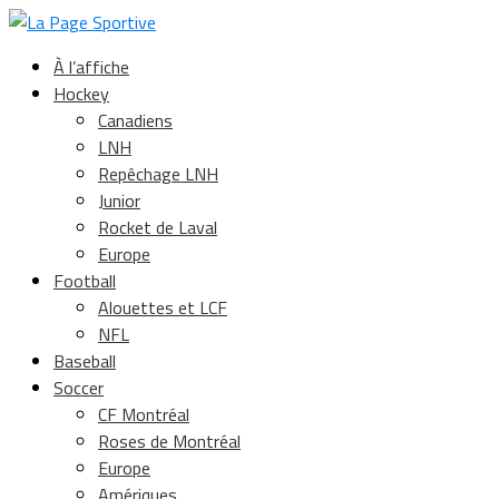
À l’affiche
Hockey
Canadiens
LNH
Repêchage LNH
Junior
Rocket de Laval
Europe
Football
Alouettes et LCF
NFL
Baseball
Soccer
CF Montréal
Roses de Montréal
Europe
Amériques