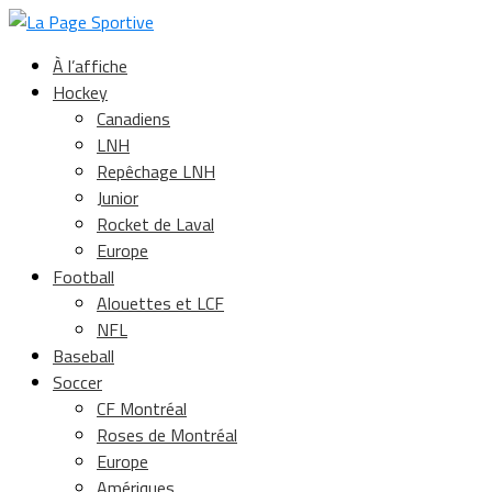
À l’affiche
Hockey
Canadiens
LNH
Repêchage LNH
Junior
Rocket de Laval
Europe
Football
Alouettes et LCF
NFL
Baseball
Soccer
CF Montréal
Roses de Montréal
Europe
Amériques