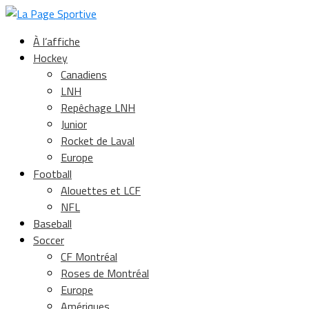
À l’affiche
Hockey
Canadiens
LNH
Repêchage LNH
Junior
Rocket de Laval
Europe
Football
Alouettes et LCF
NFL
Baseball
Soccer
CF Montréal
Roses de Montréal
Europe
Amériques