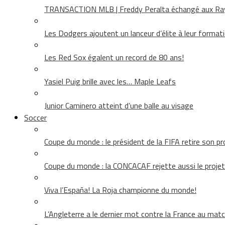
TRANSACTION MLB | Freddy Peralta échangé aux Rays
Les Dodgers ajoutent un lanceur d’élite à leur format
Les Red Sox égalent un record de 80 ans!
Yasiel Puig brille avec les… Maple Leafs
Junior Caminero atteint d’une balle au visage
Soccer
Coupe du monde : le président de la FIFA retire son pr
Coupe du monde : la CONCACAF rejette aussi le projet
Viva l’España! La Roja championne du monde!
L’Angleterre a le dernier mot contre la France au matc