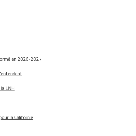
nsformé en 2026-2027
s’entendent
e la LNH
our la Californie