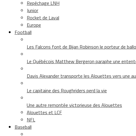
Repêchage LNH
Junior
Rocket de Laval
Europe
Football
Les Falcons font de Bijan Robinson le porteur de ballon 
Le Québécois Matthew Bergeron paraphe une entent
Davis Alexander transporte les Alouettes vers une au
Le capitaine des Roughriders perd la vie
Une autre remontée victorieuse des Alouettes
Alouettes et LCF
NFL
Baseball