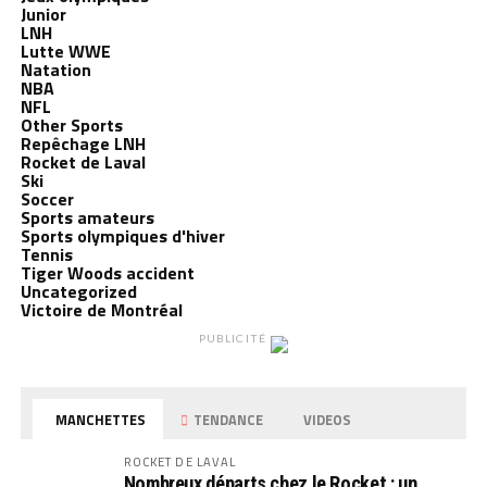
Junior
LNH
Lutte WWE
Natation
NBA
NFL
Other Sports
Repêchage LNH
Rocket de Laval
Ski
Soccer
Sports amateurs
Sports olympiques d'hiver
Tennis
Tiger Woods accident
Uncategorized
Victoire de Montréal
PUBLICITÉ
MANCHETTES
TENDANCE
VIDEOS
ROCKET DE LAVAL
Nombreux départs chez le Rocket : un