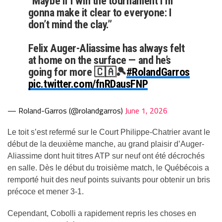
“Maybe if I win the tournament I’m
gonna make it clear to everyone: I
don’t mind the clay.”
Felix Auger-Aliassime has always felt
at home on the surface — and he’s
going for more 🇨🇦🎾
#RolandGarros
pic.twitter.com/fnRDausFNP
— Roland-Garros (@rolandgarros)
June 1, 2026
Le toit s’est refermé sur le Court Philippe-Chatrier avant le
début de la deuxième manche, au grand plaisir d’Auger-
Aliassime dont huit titres ATP sur neuf ont été décrochés
en salle. Dès le début du troisième match, le Québécois a
remporté huit des neuf points suivants pour obtenir un bris
précoce et mener 3-1.
Cependant, Cobolli a rapidement repris les choses en