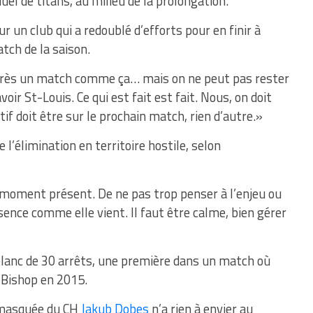
el de titans, au milieu de la prolongation.
 un club qui a redoublé d’efforts pour en finir à
tch de la saison.
 après un match comme ça… mais on ne peut pas rester
oir St-Louis. Ce qui est fait est fait. Nous, on doit
if doit être sur le prochain match, rien d’autre.»
e l’élimination en territoire hostile, selon
 moment présent. De ne pas trop penser à l’enjeu ou
sence comme elle vient. Il faut être calme, bien gérer
 blanc de 30 arrêts, une première dans un match où
n Bishop en 2015.
 masquée du CH
Jakub Dobes
n’a rien à envier au