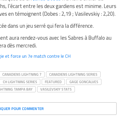
s, l’écart entre les deux gardiens est minime. Leurs
s en témoignent (Dobes : 2,19 ; Vasilevskiy : 2,20).
ée dans un jeu serré qui fera la différence.
nt aura rendez-vous avec les Sabres à Buffalo au
era dès mercredi.
gie et force un 7e match contre le CH
CANADIENS LIGHTNING 7
CANADIENS LIGHTNING SERIES
CH LIGHTNING SERIES
FEATURED
GAGE GONCALVES
GHTNING TAMPA BAY
VASILEVSKIY STATS
LIQUER POUR COMMENTER