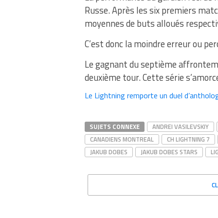
Russe. Après les six premiers match
moyennes de buts alloués respective
C’est donc la moindre erreur ou perc
Le gagnant du septième affronteme
deuxième tour. Cette série s’amorc
Le Lightning remporte un duel d’antholo
SUJETS CONNEXE
ANDREI VASILEVSKIY
CANADIENS MONTREAL
CH LIGHTNING 7
JAKUB DOBES
JAKUB DOBES STARS
LI
C