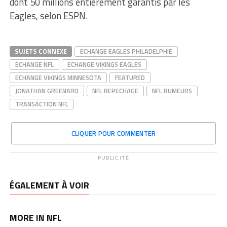
dont 50 millions entièrement garantis par les
Eagles, selon ESPN.
SUJETS CONNEXE
ECHANGE EAGLES PHILADELPHIE
ECHANGE NFL
ECHANGE VIKINGS EAGLES
ECHANGE VIKINGS MINNESOTA
FEATURED
JONATHAN GREENARD
NFL REPECHAGE
NFL RUMEURS
TRANSACTION NFL
CLIQUER POUR COMMENTER
PUBLICITÉ
ÉGALEMENT À VOIR
MORE IN NFL