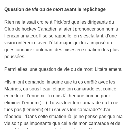
Question
de vie ou de mort
avant le repêchage
— Canadian Hockey League (@CHLHockey)
March 8, 2026
Rien ne laissait croire à Pickford que les dirigeants du
Club de hockey Canadien allaient prononcer son nom à
l’encan amateur. Il se se rappelle, en s’esclaffant, d’une
visioconférence avec l’état-major, qui lui a imposé un
questionnaire contenant des mises en situation des plus
poussées.
Parmi elles, une question de vie ou de mort. Littéralement.
«Ils m’ont demandé ‘Imagine que tu es enrôlé avec les
Marines, ou sous l’eau, et que ton camarade est coincé
entre toi et l’ennemi. Tu dois lâcher une bombe pour
éliminer l’ennemi(…). Tu vas tuer ton camarade ou tu ne
tues pas (l’ennemi) et tu sauves ton camarade’? J’ai
répondu : ‘Dans cette situation-là, je ne pense pas que ma
vie soit plus importante que celle de mon camarade et de