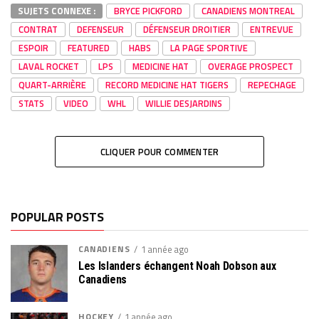
SUJETS CONNEXE :
BRYCE PICKFORD
CANADIENS MONTREAL
CONTRAT
DEFENSEUR
DÉFENSEUR DROITIER
ENTREVUE
ESPOIR
FEATURED
HABS
LA PAGE SPORTIVE
LAVAL ROCKET
LPS
MEDICINE HAT
OVERAGE PROSPECT
QUART-ARRIÈRE
RECORD MEDICINE HAT TIGERS
REPECHAGE
STATS
VIDEO
WHL
WILLIE DESJARDINS
CLIQUER POUR COMMENTER
POPULAR POSTS
CANADIENS
1 année ago
Les Islanders échangent Noah Dobson aux
Canadiens
HOCKEY
1 année ago