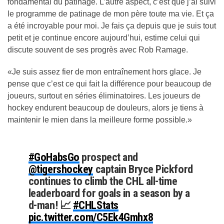
fondamental du patinage. L’autre aspect, c’est que j’ai suivi
le programme de patinage de mon père toute ma vie. Et ça
a été incroyable pour moi. Je fais ça depuis que je suis tout
petit et je continue encore aujourd’hui, estime celui qui
discute souvent de ses progrès avec Rob Ramage.
«Je suis assez fier de mon entraînement hors glace. Je
pense que c’est ce qui fait la différence pour beaucoup de
joueurs, surtout en séries éliminatoires. Les joueurs de
hockey endurent beaucoup de douleurs, alors je tiens à
maintenir le mien dans la meilleure forme possible.»
#GoHabsGo
prospect and
@tigershockey
captain Bryce Pickford
continues to climb the CHL all-time
leaderboard for goals in a season by a
d-man! 📈
#CHLStats
pic.twitter.com/C5Ek4Gmhx8