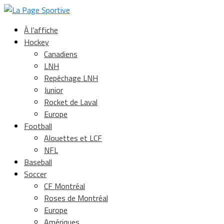
À l’affiche
Hockey
Canadiens
LNH
Repêchage LNH
Junior
Rocket de Laval
Europe
Football
Alouettes et LCF
NFL
Baseball
Soccer
CF Montréal
Roses de Montréal
Europe
Amériques