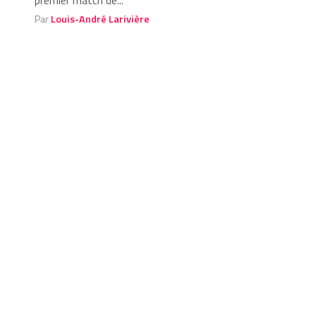
premier match de...
Par
Louis-André Larivière