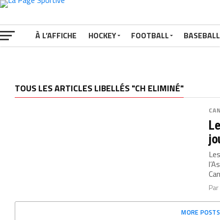
À L’AFFICHE
HOCKEY
FOOTBALL
BASEBALL
TOUS LES ARTICLES LIBELLÉS "CH ELIMINÉ"
CA
Le
jo
Les
l’A
Can
Pa
MORE POSTS