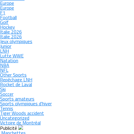
Europe
Europe
F1
Football
Golf
Hockey
Italie 2026
Italie 2026
Jeux olympiques
Junior
LNH
Lutte WWE
Natation
NBA
NFL
Other Sports
Repêchage LNH
Rocket de Laval
Ski
Soccer
Sports amateurs
Sports olympiques d'hiver
Tennis
Tiger Woods accident
Uncategorized
Victoire de Montréal
Publicité
Manchettes