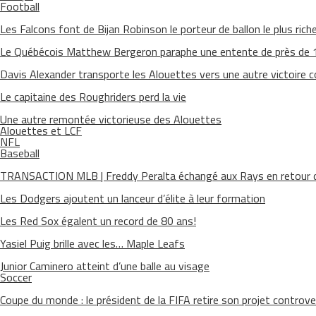
Football
Les Falcons font de Bijan Robinson le porteur de ballon le plus riche 
Le Québécois Matthew Bergeron paraphe une entente de près de
Davis Alexander transporte les Alouettes vers une autre victoire 
Le capitaine des Roughriders perd la vie
Une autre remontée victorieuse des Alouettes
Alouettes et LCF
NFL
Baseball
TRANSACTION MLB | Freddy Peralta échangé aux Rays en retour d
Les Dodgers ajoutent un lanceur d’élite à leur formation
Les Red Sox égalent un record de 80 ans!
Yasiel Puig brille avec les… Maple Leafs
Junior Caminero atteint d’une balle au visage
Soccer
Coupe du monde : le président de la FIFA retire son projet controve