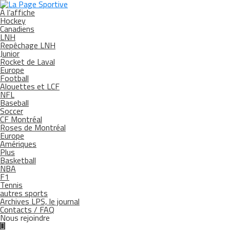
À l’affiche
Hockey
Canadiens
LNH
Repêchage LNH
Junior
Rocket de Laval
Europe
Football
Alouettes et LCF
NFL
Baseball
Soccer
CF Montréal
Roses de Montréal
Europe
Amériques
Plus
Basketball
NBA
F1
Tennis
autres sports
Archives LPS, le journal
Contacts / FAQ
Nous rejoindre