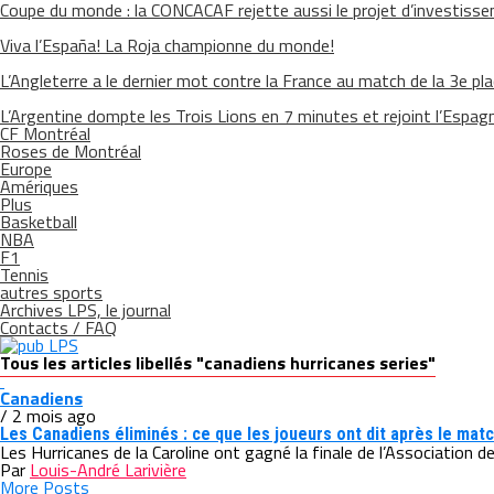
Coupe du monde : la CONCACAF rejette aussi le projet d’investisse
Viva l’España! La Roja championne du monde!
L’Angleterre a le dernier mot contre la France au match de la 3e pl
L’Argentine dompte les Trois Lions en 7 minutes et rejoint l’Espagn
CF Montréal
Roses de Montréal
Europe
Amériques
Plus
Basketball
NBA
F1
Tennis
autres sports
Archives LPS, le journal
Contacts / FAQ
Tous les articles libellés "canadiens hurricanes series"
Canadiens
/ 2 mois ago
Les Canadiens éliminés : ce que les joueurs ont dit après le mat
Les Hurricanes de la Caroline ont gagné la finale de l’Association d
Par
Louis-André Larivière
More Posts