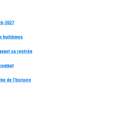
26-2027
en huitièmes
avant sa rentrée
 combat
he de l’histoire