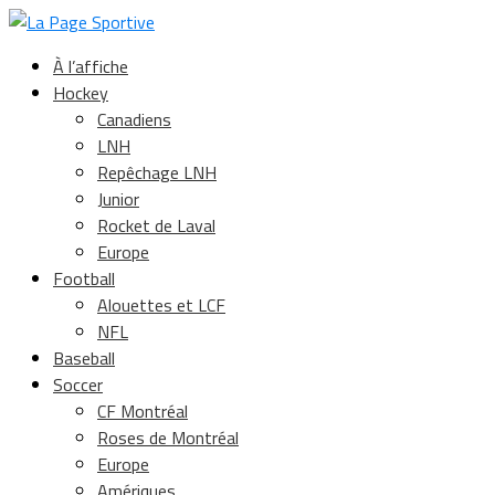
À l’affiche
Hockey
Canadiens
LNH
Repêchage LNH
Junior
Rocket de Laval
Europe
Football
Alouettes et LCF
NFL
Baseball
Soccer
CF Montréal
Roses de Montréal
Europe
Amériques