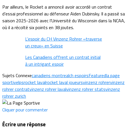
Par ailleurs, le Rocket a annoncé avoir accordé un contrat
d’essai professionnel au défenseur Aiden Dubinsky. Il a passé sa
saison 2025-2026 avec l’Université du Wisconsin dans la NCAA,
où il a récolté six points en 38 joutes.
L’espoir du CH Vinzenz Rohrer «traverse
un creux» en Suisse
Les Canadiens offrent un contrat initial
à un intrigant espoir
Sujets Connexe
canadiens montreal
ch espoirs
Featured
la page
sportive
lps
rocket laval
rocket laval joueurs
vinzenz rohrer
vinzenz
rohrer contrat
vinzenz rohrer laval
vinzenz rohrer stats
vinzenz
rohrer zurich
Cliquer pour commenter
Écrire une réponse