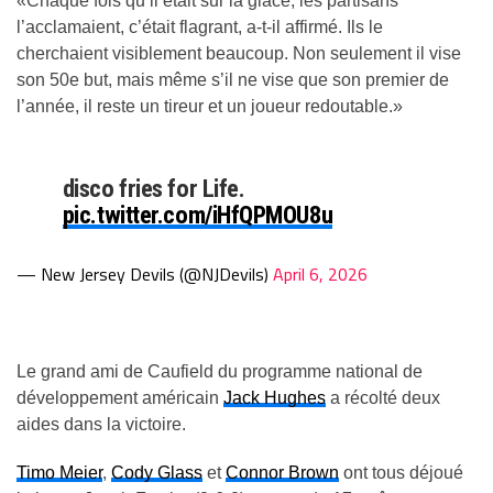
«Chaque fois qu’il était sur la glace, les partisans
l’acclamaient, c’était flagrant, a-t-il affirmé. Ils le
cherchaient visiblement beaucoup. Non seulement il vise
son 50e but, mais même s’il ne vise que son premier de
l’année, il reste un tireur et un joueur redoutable.»
disco fries for Life.
pic.twitter.com/iHfQPMOU8u
— New Jersey Devils (@NJDevils)
April 6, 2026
Le grand ami de Caufield du programme national de
développement américain
Jack Hughes
a récolté deux
aides dans la victoire.
Timo Meier
,
Cody Glass
et
Connor Brown
ont tous déjoué