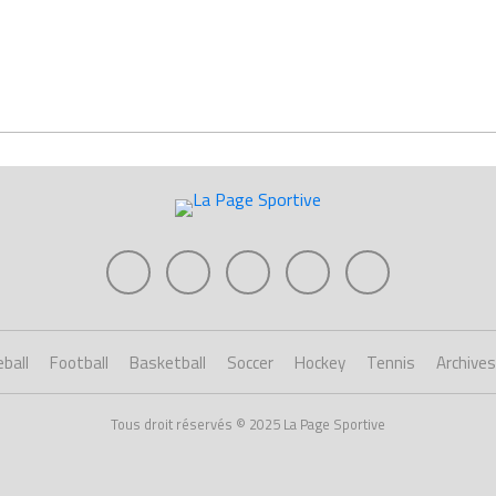
ball
Football
Basketball
Soccer
Hockey
Tennis
Archives
Tous droit réservés © 2025 La Page Sportive