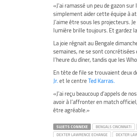
«J’ai ramassé un peu de gazon sur le
simplement aider cette équipe à att
J’aime être sous les projecteurs. J
lumière brille toujours. Et gardez la 
La joie régnait au Bengale dimanche
semaines, ne se sont concrétisées q
l’heure du dîner, tandis que les Wh
En tête de file se trouvaient deux 
Jr.
et le centre
Ted Karras.
«J’ai reçu beaucoup d’appels de nos 
avoir à l’affronter en match officie
être agréable.»
SUJETS CONNEXE
BENGALS CINCINNATI
DEXTER LAWRENCE ECHANGE
DEXTER LA