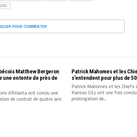
YORK
LIQUER POUR COMMENTER
bécois Matthew Bergeron
Patrick Mahomes et les Chi
e une entente de près de
s’entendent pour plus de 5
$
Patrick Mahomes et les Chiefs 
Kansas City ont une fois conclu
ons d’Atlanta ont conclu une
prolongation de...
tion de contrat de quatre ans