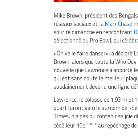
Mike Brown, président des Bengals,
réseaux sociaux et
Ja’Marr Chase
me
sourire dimanche en rencontrant
D
sélectionné au Pro Bowl, qui célébr
«On va le faire danser», a déclaré L
Brown, alors que toute la Who Dey N
nouvelle que Lawrence a apporté le
qui est sans doute le meilleur plaq
soudainement devenu une ligne déf
Lawrence, le colosse de 1,93 m et 
quart lui ont valu le surnom de «S
Times, n’a pas pu contenir sa joie 
choix
cédé leur 10e
au repêchage de l