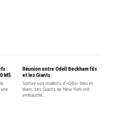
efs
Réunion entre Odell Beckham fils
00 M$
et les Giants
de
Sortez vos maillots d’«OBJ» bleu et
 une
blanc. Les Giants de New York ont ​​
embauché...