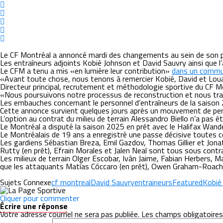
Le CF Montréal a annoncé mardi des changements au sein de son pe
Les entraîneurs adjoints Kobié Johnson et David Sauvry ainsi que l’
Le CFM a tenu a mis «en lumière leur contribution»
dans un commu
«Avant toute chose, nous tenons à remercier Kobié, David et Louan 
Directeur principal, recrutement et méthodologie sportive du CF M
«Nous poursuivons notre processus de reconstruction et nous trava
Les embauches concernant le personnel d’entraîneurs de la saison 
Cette annonce survient quelques jours après un mouvement de pers
L’option au contrat du milieu de terrain Alessandro Biello n’a pas é
Le Montréal a disputé la saison 2025 en prêt avec le Halifax Wande
Le Montréalais de 19 ans a enregistré une passe décisive toutes c
Les gardiens Sébastian Breza, Emil Gazdov, Thomas Gillier et Jona
Rutty (en prêt), Efrain Morales et Jalen Neal sont tous sous contr
Les milieux de terrain Olger Escobar, Iván Jaime, Fabian Herbers
que les attaquants Matías Cóccaro (en prêt), Owen Graham-Roache
Sujets Connexe
cf montreal
David Sauvry
entraineurs
Featured
Kobié
Cliquer pour commenter
Écrire une réponse
Votre adresse courriel ne sera pas publiée.
Les champs obligatoires