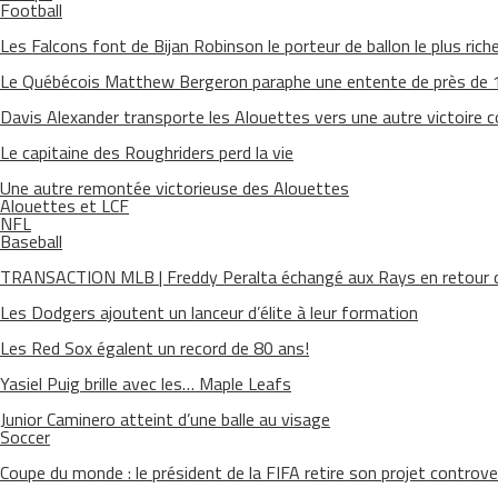
Football
Les Falcons font de Bijan Robinson le porteur de ballon le plus riche 
Le Québécois Matthew Bergeron paraphe une entente de près de
Davis Alexander transporte les Alouettes vers une autre victoire 
Le capitaine des Roughriders perd la vie
Une autre remontée victorieuse des Alouettes
Alouettes et LCF
NFL
Baseball
TRANSACTION MLB | Freddy Peralta échangé aux Rays en retour d
Les Dodgers ajoutent un lanceur d’élite à leur formation
Les Red Sox égalent un record de 80 ans!
Yasiel Puig brille avec les… Maple Leafs
Junior Caminero atteint d’une balle au visage
Soccer
Coupe du monde : le président de la FIFA retire son projet controve