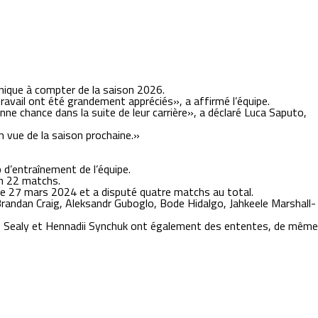
hnique à compter de la saison 2026.
ravail ont été grandement appréciés», a affirmé l’équipe.
ne chance dans la suite de leur carrière», a déclaré Luca Saputo,
 vue de la saison prochaine.»
p d’entraînement de l’équipe.
en 22 matchs.
 le 27 mars 2024 et a disputé quatre matchs au total.
Brandan Craig, Aleksandr Guboglo, Bode Hidalgo, Jahkeele Marshall-
nte Sealy et Hennadii Synchuk ont également des ententes, de même