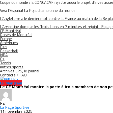
Coupe du monde : la CONCACAF rejette aussi le projet d’investisse
Viva l’España! La Roja championne du monde!
L’Angleterre a le dernier mot contre la France au match de la 3e pl
L’Argentine dompte les Trois Lions en 7 minutes et rejoint l’Espagn
CF Montréal
Roses de Montréal
Europe
Amériques
Plus
Basketball
NBA
F1
Tennis
autres sports
Archives LPS, le journal
Contacts / FAQ
CF Montréal
Le CF Montréal montre la porte à trois membres de son pe
Par
La Page Sportive
11 novembre 2025