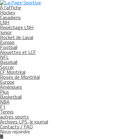
À l’affiche
Hockey
Canadiens
LNH
Repêchage LNH
Junior
Rocket de Laval
Europe
Football
Alouettes et LCF
NFL
Baseball
Soccer
CF Montréal
Roses de Montréal
Europe
Amériques
Plus
Basketball
NBA
F1
Tennis
autres sports
Archives LPS, le journal
Contacts / FAQ
Nous rejoindre