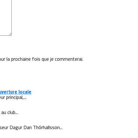
our la prochaine fois que je commenterai.
uverture locale
 principal,...
u club...
nseur Dagur Dan Thórhallsson...