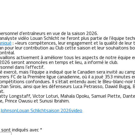
rsonnel d’entraîneurs en vue de la saison 2026.
analyste vidéo Louan Schlicht ne feront plus partie de l’équipe tec
niqué
: «leurs compétences, leur engagement et la qualité de leur t
pour leur contribution au Club cette saison et leur souhaitons bon
ontréal.
illons activement à améliorer tous les aspects de notre équipe en
2026 seront annoncées en temps et lieu, a informé le club.
onnel dans l’effectif.
té exercé, mais l’équipe a indiqué que le Canadien sera invité au cam
rers FC de la Première ligue canadienne, où il a joué 353 minutes 
ompétitions confondues. Il s’était entendu avec le Bleu-blanc-noir
than Sirois, ainsi que les défenseurs Luca Petrasso, Dawid Bugaj, 
at.
, Matty Longstaff, Victor Loturi, Mahala Opoku, Samuel Piette, Da
, Prince Owusu et Sunusi Ibrahim.
 Johnson
Louan Schlicht
saison 2026
video
 sont indiqués avec
*