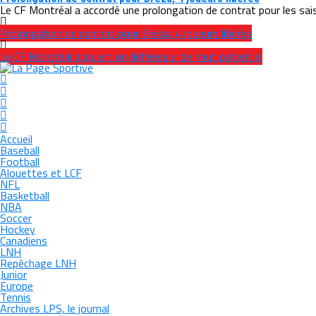
Le CF Montréal a accordé une prolongation de contrat pour les sai
Prolongation de contrat pour Breza, 4 joueurs libérés
Le CF Montréal acquiert un défenseur de haut potentiel
Accueil
Baseball
Football
Alouettes et LCF
NFL
Basketball
NBA
Soccer
Hockey
Canadiens
LNH
Repêchage LNH
Junior
Europe
Tennis
Archives LPS, le journal