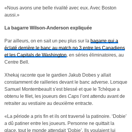
«Nous avons une belle rivalité avec eux. Avec Boston
aussi.»
La bagarre Wilson-Anderson expliquée
Par ailleurs, on en sait un peu plus sur la
bagarre qui a
éclaté derrière le banc au match no 3 entre les Canadiens
et les Capitals de Washington
, en séries éliminatoires, au
Centre Bell.
Xhekaj raconte que le gardien Jakub Dobes y allait
constamment de railleries devant le banc adverse. Lorsque
Samuel Montembeault s’est blessé et que le Tchèque a
obtenu le filet, les joueurs des
Caps
l’ont attendu avant de
retraiter au vestiaire au deuxième entracte.
«La période a pris fin et ils ont traversé la patinoire. ‘Dobie’
a dû patiner entre les joueurs. Personne ne quittait la
glace, tout le monde attendait ‘Dobie’. Ils voulaient lui