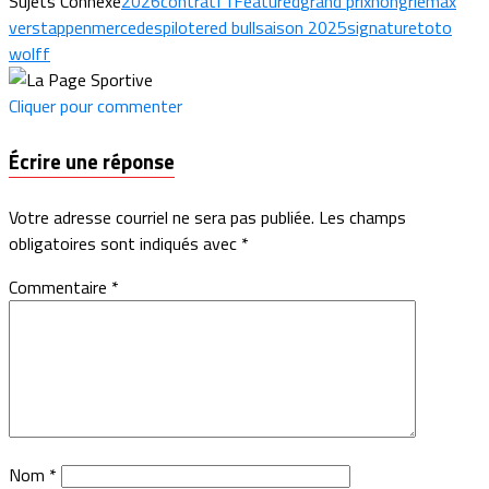
Sujets Connexe
2026
contrat
f1
Featured
grand prix
hongrie
max
verstappen
mercedes
pilote
red bull
saison 2025
signature
toto
wolff
Cliquer pour commenter
Écrire une réponse
Votre adresse courriel ne sera pas publiée.
Les champs
obligatoires sont indiqués avec
*
Commentaire
*
Nom
*