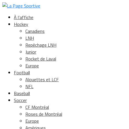
À l’affiche
Hockey
Canadiens
LNH
Repêchage LNH
Junior
Rocket de Laval
Europe
Football
Alouettes et LCF
NFL
Baseball
Soccer
CF Montréal
Roses de Montréal
Europe
Amériques