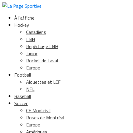
À l’affiche
Hockey
Canadiens
LNH
Repêchage LNH
Junior
Rocket de Laval
Europe
Football
Alouettes et LCF
NFL
Baseball
Soccer
CF Montréal
Roses de Montréal
Europe
Amériques