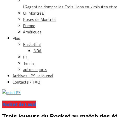
L’Argentine dompte les Trois Lions en 7 minutes et rej
CF Montréal
Roses de Montréal
Europe
Amériques
Plus
Basketball
NBA
F1
Tennis
autres sports
Archives LPS, le journal
Contacts / FAQ
Rocket de Laval
Trois joueurs du Rocket au match des ét