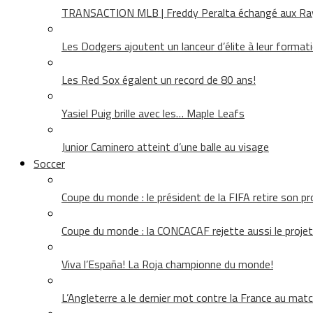
TRANSACTION MLB | Freddy Peralta échangé aux Rays
Les Dodgers ajoutent un lanceur d’élite à leur format
Les Red Sox égalent un record de 80 ans!
Yasiel Puig brille avec les… Maple Leafs
Junior Caminero atteint d’une balle au visage
Soccer
Coupe du monde : le président de la FIFA retire son pr
Coupe du monde : la CONCACAF rejette aussi le projet
Viva l’España! La Roja championne du monde!
L’Angleterre a le dernier mot contre la France au matc