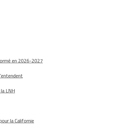
nsformé en 2026-2027
s’entendent
e la LNH
our la Californie