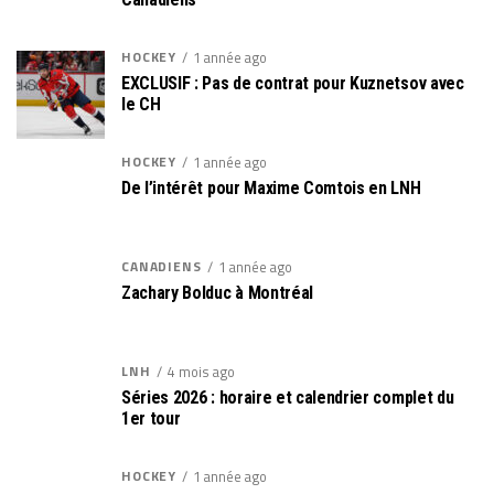
HOCKEY
1 année ago
EXCLUSIF : Pas de contrat pour Kuznetsov avec
le CH
HOCKEY
1 année ago
De l’intérêt pour Maxime Comtois en LNH
CANADIENS
1 année ago
Zachary Bolduc à Montréal
LNH
4 mois ago
Séries 2026 : horaire et calendrier complet du
1er tour
HOCKEY
1 année ago