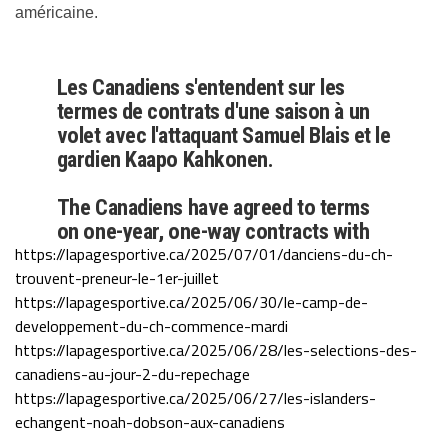
américaine.
Les Canadiens s'entendent sur les
termes de contrats d'une saison à un
volet avec l'attaquant Samuel Blais et le
gardien Kaapo Kahkonen.
The Canadiens have agreed to terms
on one-year, one-way contracts with
https://lapagesportive.ca/2025/07/01/danciens-du-ch-
forward Samuel Blais and goaltender
trouvent-preneur-le-1er-juillet
Kaapo Kahkonen.
#GoHabsGo
|…
https://lapagesportive.ca/2025/06/30/le-camp-de-
pic.twitter.com/09pl0O7B47
developpement-du-ch-commence-mardi
https://lapagesportive.ca/2025/06/28/les-selections-des-
— Canadiens Montréal (@CanadiensMTL)
July 1, 2025
canadiens-au-jour-2-du-repechage
https://lapagesportive.ca/2025/06/27/les-islanders-
echangent-noah-dobson-aux-canadiens