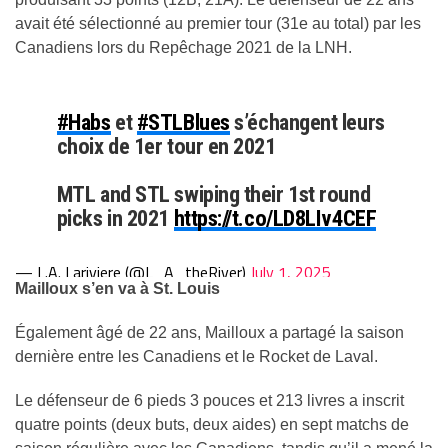
avait été sélectionné au premier tour (31e au total) par les
Canadiens lors du Repêchage 2021 de la LNH.
#Habs
et
#STLBlues
s’échangent leurs
choix de 1er tour en 2021
MTL and STL swiping their 1st round
picks in 2021
https://t.co/LD8LIv4CEF
— L.A. Lariviere (@L_A_theRiver)
July 1, 2025
Mailloux s’en va à St. Louis
Également âgé de 22 ans, Mailloux a partagé la saison
dernière entre les Canadiens et le Rocket de Laval.
Le défenseur de 6 pieds 3 pouces et 213 livres a inscrit
quatre points (deux buts, deux aides) en sept matchs de