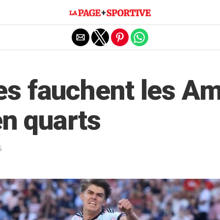
Exit mobile version
es fauchent les Am
 en quarts
6