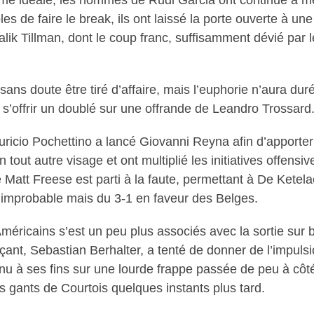
tame idéale, les hommes de Rudi Garcia ont continué à m
s de faire le break, ils ont laissé la porte ouverte à une
alik Tillman, dont le coup franc, suffisamment dévié par l
sans doute être tiré d’affaire, mais l’euphorie n’aura du
s’offrir un doublé sur une offrande de Leandro Trossard
uricio Pochettino a lancé Giovanni Reyna afin d’apporter
 tout autre visage et ont multiplié les initiatives offens
 Matt Freese est parti à la faute, permettant à De Kete
l’improbable mais du 3-1 en faveur des Belges.
Américains s’est un peu plus associés avec la sortie sur b
çant, Sebastian Berhalter, a tenté de donner de l’impuls
enu à ses fins sur une lourde frappe passée de peu à côt
s gants de Courtois quelques instants plus tard.