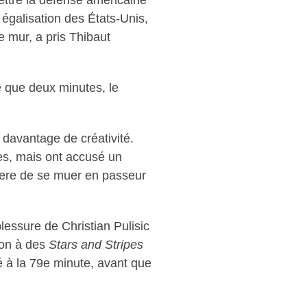
ettre la défense américaine
 égalisation des États-Unis,
e mur, a pris Thibaut
ré que deux minutes, le
.
 davantage de créativité.
ives, mais ont accusé un
laere de se muer en passeur
lessure de Christian Pulisic
ion à des
Stars and Stripes
é à la 79e minute, avant que